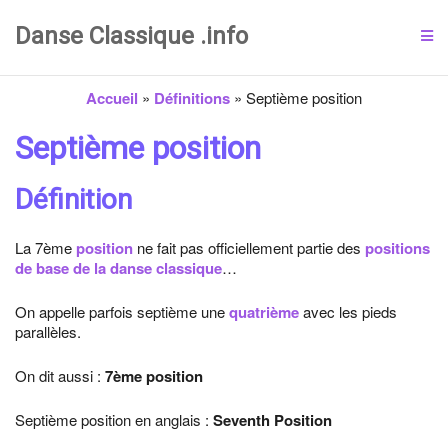
Danse Classique .info
Accueil
»
Définitions
»
Septième position
Septième position
Définition
La 7ème
position
ne fait pas officiellement partie des
positions
de base de la danse classique
…
On appelle parfois septième une
quatrième
avec les pieds
parallèles.
On dit aussi :
7ème position
Septième position en anglais :
Seventh Position