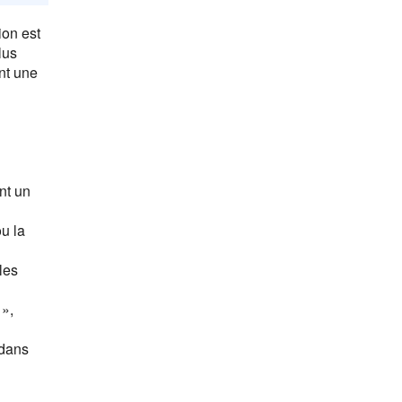
ion est
lus
nt une
ant un
u la
les
 »,
 dans