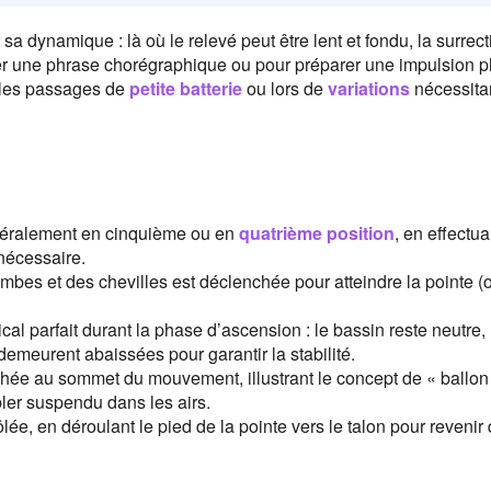
 dynamique : là où le relevé peut être lent et fondu, la surrect
uer une phrase chorégraphique ou pour préparer une impulsion p
s les passages de
petite batterie
ou lors de
variations
nécessita
énéralement en cinquième ou en
quatrième position
, en effectu
nécessaire.
mbes et des chevilles est déclenchée pour atteindre la pointe (o
cal parfait durant la phase d’ascension : le bassin reste neutre, 
meurent abaissées pour garantir la stabilité.
hée au sommet du mouvement, illustrant le concept de « ballon
bler suspendu dans les airs.
lée, en déroulant le pied de la pointe vers le talon pour revenir