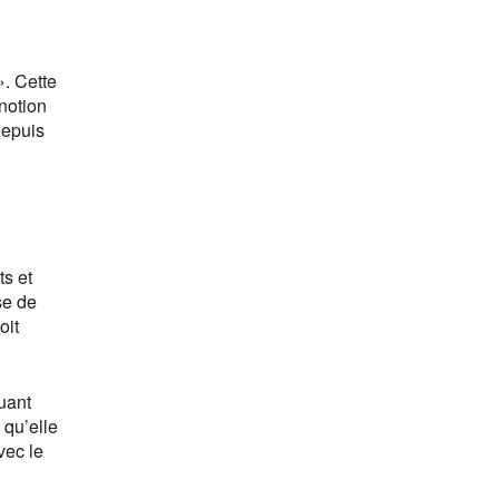
». Cette
notion
depuis
ts et
se de
oit
ouant
 qu’elle
vec le