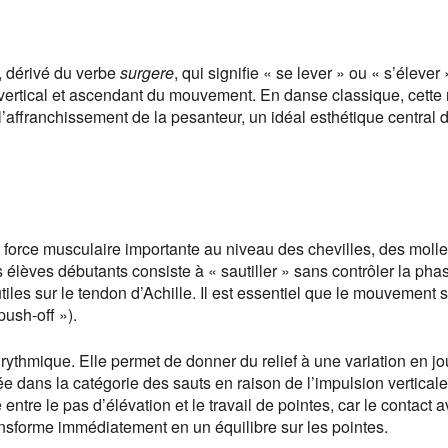
, dérivé du verbe
surgere
, qui signifie « se lever » ou « s’élever 
vertical et ascendant du mouvement. En danse classique, cette 
l’affranchissement de la pesanteur, un idéal esthétique central 
 force musculaire importante au niveau des chevilles, des molle
s élèves débutants consiste à « sautiller » sans contrôler la pha
iles sur le tendon d’Achille. Il est essentiel que le mouvement s
push-off »).
 rythmique. Elle permet de donner du relief à une variation en j
ée dans la catégorie des sauts en raison de l’impulsion verticale
 entre le pas d’élévation et le travail de pointes, car le contact a
ansforme immédiatement en un équilibre sur les pointes.