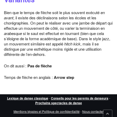
Bien que le temps de flèche soit le plus souvent exécuté
en
avant
, il existe des déclinaisons selon les écoles et les
chorégraphies. On peut le réaliser avec une jambe de départ qui
effectue un mouvement de côté, ou varier la terminaison en
arabesque
si le saut est effectué en tournant (bien que cela
s’éloigne de la forme académique de base). Dans le style jazz,
un mouvement similaire est appelé
hitch kick
, mais il se
distingue par une esthétique moins rigide et une utilisation
différente de l’en-dehors.
On dit aussi :
Pas de flèche
Temps de flèche en anglais :
Arrow step
Lexique de danse classique
-
Conseils pour les parents de danseurs
-
Prochains spectacles de danse
Mentions légales et Politique de confidentialité
-
Nous contacter