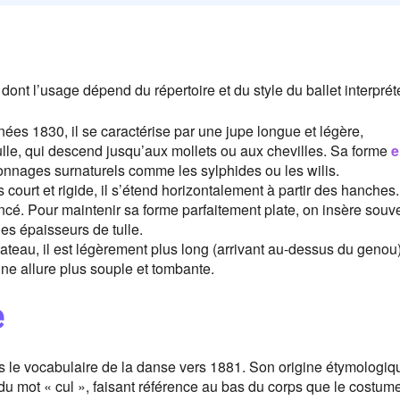
ont l’usage dépend du répertoire et du style du ballet interprété
es 1830, il se caractérise par une jupe longue et légère,
lle, qui descend jusqu’aux mollets ou aux chevilles. Sa forme
e
onnages surnaturels comme les sylphides ou les wilis.
 court et rigide, il s’étend horizontalement à partir des hanches. 
ncé. Pour maintenir sa forme parfaitement plate, on insère souv
des épaisseurs de tulle.
lateau, il est légèrement plus long (arrivant au-dessus du genou)
ne allure plus souple et tombante.
e
ns le vocabulaire de la danse vers 1881. Son origine étymologiq
n du mot « cul », faisant référence au bas du corps que le costum