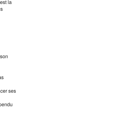
est la
es
 son
as
acer ses
spendu