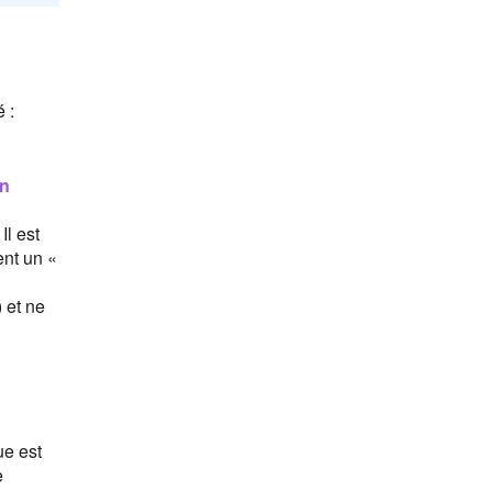
 :
n
Il est
ent un «
 et ne
ue est
e