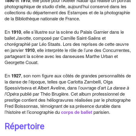
1890
et
1910
, elle pose pour l’Atelier Nadar qui réalise un portrait
photographique de studio d’elle, aujourd’hui conservé dans les
collections du département des Estampes et de la photographie
de la Bibliothèque nationale de France.
En
1910
, elle s’illustre sur la scène du Palais Garnier dans le
ballet
Javotte
, composé par Camille Saint-Saëns et
chorégraphié par Léo Staats. Lors des reprises de cette œuvre
en janvier
1910
, elle interprète le rôle de l’une des Concurrentes,
partageant la scène avec les danseuses Marthe Urban et
Georgette Couat.
En
1927
, son nom figure aux côtés de grandes personnalités de
la danse de l’époque, telles que Carlotta Zambelli, Olga
Spessivtseva et Albert Aveline, dans l’ouvrage d’art
La danse à
l’Opéra
publié par Théo Brugière. Cet album professionnel de
prestige contient des héliogravures réalisées par le photographe
Fred Boissonnas, témoignant de sa présence durable dans
l’histoire et l’iconographie du
corps de ballet
parisien.
Répertoire