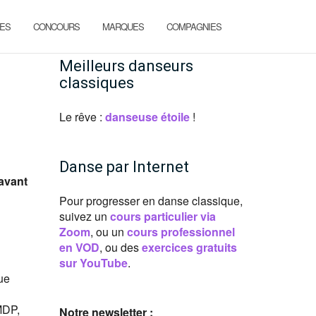
ES
CONCOURS
MARQUES
COMPAGNIES
Meilleurs danseurs
classiques
Le rêve :
danseuse étoile
!
Danse par Internet
 avant
Pour progresser en danse classique,
suivez un
cours particulier via
Zoom
, ou un
cours professionnel
en VOD
, ou des
exercices gratuits
sur YouTube
.
ue
SMDP,
Notre newsletter :