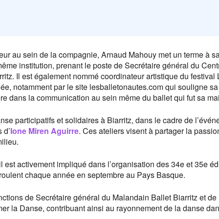
seur au sein de la compagnie, Arnaud Mahouy met un terme à s
 même institution, prenant le poste de Secrétaire général du Cent
itz. Il est également nommé coordinateur artistique du festival 
uée, notamment par le site lesballetonautes.com qui souligne sa
ère dans la communication au sein même du ballet qui fut sa ma
danse participatifs et solidaires à Biarritz, dans le cadre de l’évé
 d’
Ione Miren Aguirre
. Ces ateliers visent à partager la passio
ilieu.
 il est activement impliqué dans l’organisation des 34e et 35e éd
déroulent chaque année en septembre au Pays Basque.
tions de Secrétaire général du Malandain Ballet Biarritz et de
imer la Danse, contribuant ainsi au rayonnement de la danse dan