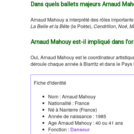
Dans quels ballets majeurs Arnaud Mahou
Arnaud Mahouy a interprété des rôles important
La Belle et la Bête
(le Poète),
Cendrillon
,
Noé
,
Ma
Arnaud Mahouy est-il impliqué dans l’or
Oui, Arnaud Mahouy est le coordinateur artistiq
déroule chaque année à Biarritz et dans le Pays
Fiche d'identité
Nom :
Arnaud Mahouy
Nationalité :
France
Né à
Nanterre
(France)
Année de naissance :
1985
Age Arnaud Mahouy :
40 ou 41 ans
Fonction :
Danseur