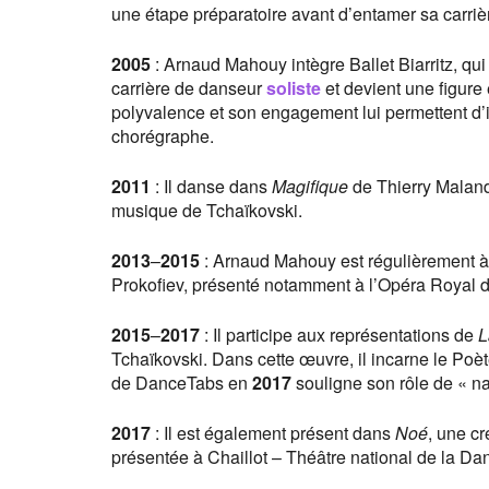
une étape préparatoire avant d’entamer sa carriè
2005
: Arnaud Mahouy intègre Ballet Biarritz, qui
carrière de danseur
soliste
et devient une figur
polyvalence et son engagement lui permettent d’i
chorégraphe.
2011
: Il danse dans
Magifique
de Thierry Maland
musique de Tchaïkovski.
2013
–
2015
: Arnaud Mahouy est régulièrement à 
Prokofiev, présenté notamment à l’Opéra Royal de
2015
–
2017
: Il participe aux représentations de
L
Tchaïkovski. Dans cette œuvre, il incarne le Poèt
de DanceTabs en
2017
souligne son rôle de « nar
2017
: Il est également présent dans
Noé
, une c
présentée à Chaillot – Théâtre national de la Da