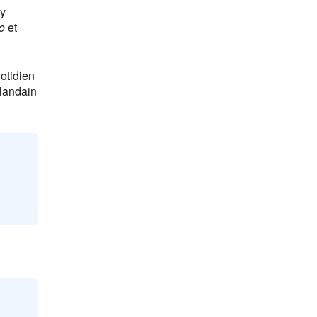
ry
o
et
otidien
alandain