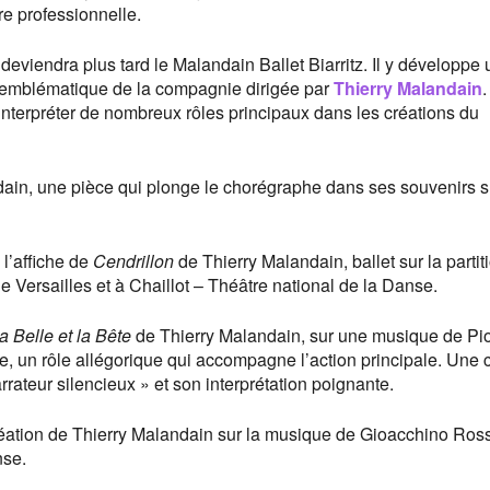
re professionnelle.
 deviendra plus tard le Malandain Ballet Biarritz. Il y développe
e emblématique de la compagnie dirigée par
Thierry Malandain
.
nterpréter de nombreux rôles principaux dans les créations du
ain, une pièce qui plonge le chorégraphe dans ses souvenirs s
l’affiche de
Cendrillon
de Thierry Malandain, ballet sur la partit
 Versailles et à Chaillot – Théâtre national de la Danse.
a Belle et la Bête
de Thierry Malandain, sur une musique de Piotr
e, un rôle allégorique qui accompagne l’action principale. Une c
rateur silencieux » et son interprétation poignante.
réation de Thierry Malandain sur la musique de Gioacchino Ross
nse.