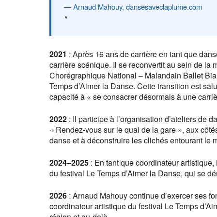
Arnaud Mahouy, dansesaveclaplume.com
2021
: Après 16 ans de carrière en tant que dan
carrière scénique. Il se reconvertit au sein de la
Chorégraphique National – Malandain Ballet Biarr
Temps d’Aimer la Danse. Cette transition est sal
capacité à « se consacrer désormais à une carri
2022
: Il participe à l’organisation d’ateliers de 
« Rendez-vous sur le quai de la gare », aux côtés
danse et à déconstruire les clichés entourant le m
2024
–
2025
: En tant que coordinateur artistique,
du festival Le Temps d’Aimer la Danse, qui se 
2026
: Arnaud Mahouy continue d’exercer ses fonc
coordinateur artistique du festival Le Temps d’A
région et au-delà.