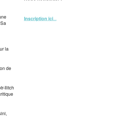
 une
Inscription ici
...
 Sa
ur la
ion de
-Ilitch
ritique
ini,