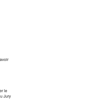
avoir
r le
du Jury