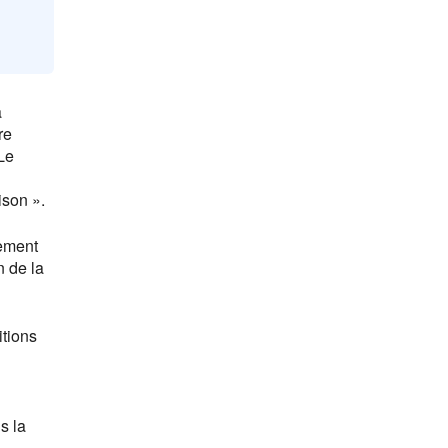
a
re
Le
ison ».
nement
n de la
itions
s la