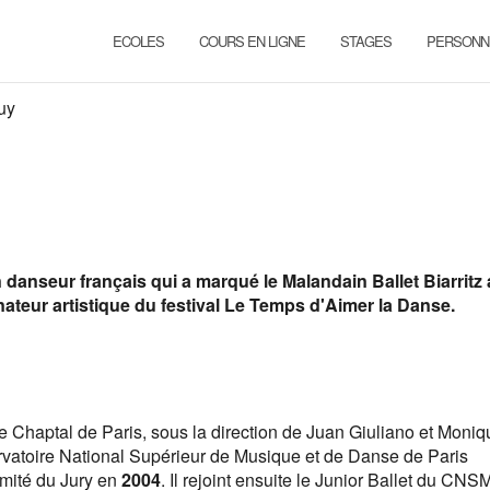
ECOLES
COURS EN LIGNE
STAGES
PERSONN
uy
danseur français qui a marqué le Malandain Ballet Biarritz
inateur artistique du festival Le Temps d'Aimer la Danse.
Chaptal de Paris, sous la direction de Juan Giuliano et Moniq
servatoire National Supérieur de Musique et de Danse de Paris
imité du Jury en
2004
. Il rejoint ensuite le Junior Ballet du CN