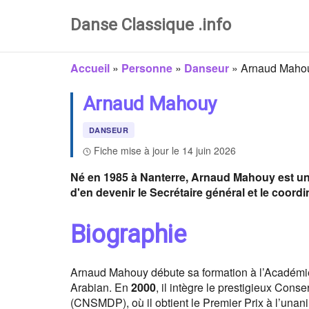
Danse Classique .info
Accueil
»
Personne
»
Danseur
»
Arnaud Maho
Arnaud Mahouy
DANSEUR
Fiche mise à jour le 14 juin 2026
Né en 1985 à Nanterre, Arnaud Mahouy est un 
d'en devenir le Secrétaire général et le coord
Biographie
Arnaud Mahouy débute sa formation à l’Académie 
Arabian. En
2000
, il intègre le prestigieux Con
(CNSMDP), où il obtient le Premier Prix à l’unan