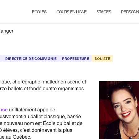
ECOLES
COURS EN LIGNE
STAGES
PERSONN
langer
DIRECTRICE DE COMPAGNIE
PROFESSEURE
SOLISTE
sique, chorégraphe, metteur en scène et
orze ballets et fondé quatre organismes
anse
(initialement appelée
usivement au ballet classique, basée
le nouveau nom est École du ballet de
 élèves, c’est dorénavant la plus
que au Québec.