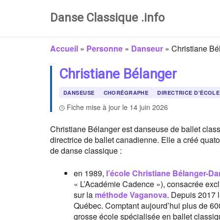
Danse Classique .info
Accueil
»
Personne
»
Danseur
»
Christiane Bé
Christiane Bélanger
DANSEUSE
CHORÉGRAPHE
DIRECTRICE D'ÉCOLE
Fiche mise à jour le 14 juin 2026
Christiane Bélanger est danseuse de ballet clas
directrice de ballet canadienne. Elle a créé quat
de danse classique :
en 1989,
l’école Christiane Bélanger-D
« L’Académie Cadence »), consacrée excl
sur la
méthode Vaganova
. Depuis 2017 
Québec. Comptant aujourd’hui plus de 600
grosse école spécialisée en ballet classi