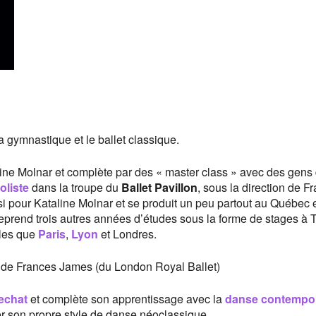
la gymnastique et le ballet classique.
taline Molnar et complète par des « master class » avec des gens
oliste
dans la troupe du
Ballet Pavillon
, sous la direction de F
si pour Kataline Molnar et se produit un peu partout au Québec 
eprend trois autres années d’études sous la forme de stages à T
lles que
Paris
,
Lyon
et Londres.
ion de Frances James (du London Royal Ballet)
echat
et complète son apprentissage avec la
danse contempo
er son propre style de danse néoclassique.