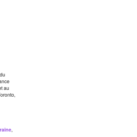
 du
rance
et au
oronto,
raine
,