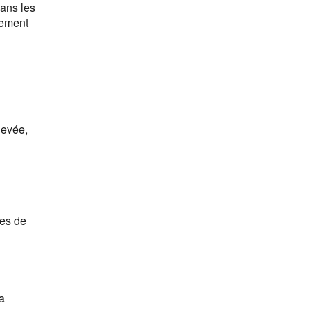
dans les
lement
levée,
pes de
a