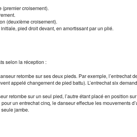
e (premier croisement).
rement.
tion (deuxième croisement).
itiale, pied droit devant, en amortissant par un plié.
s selon la réception :
anseur retombe sur ses deux pieds. Par exemple, l’entrechat d
vent appelé changement de pied battu). L’entrechat six demand
ur retombe sur un seul pied, l’autre étant placé en position sur
, pour un entrechat cinq, le danseur effectue les mouvements d’
e seule jambe.