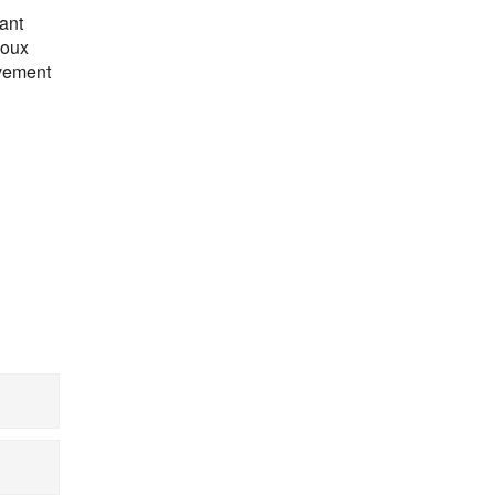
ant
noux
uvement