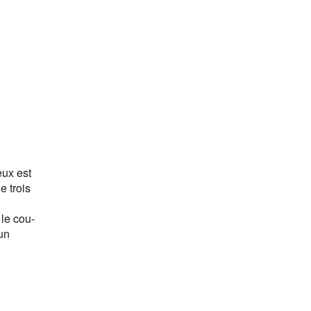
eux est
e trois
 le cou-
un