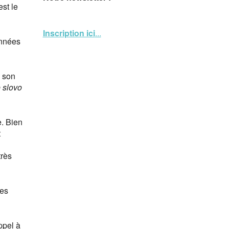
est le
Inscription ici
...
années
à son
 slovo
e. Bien
t
très
mes
ppel à