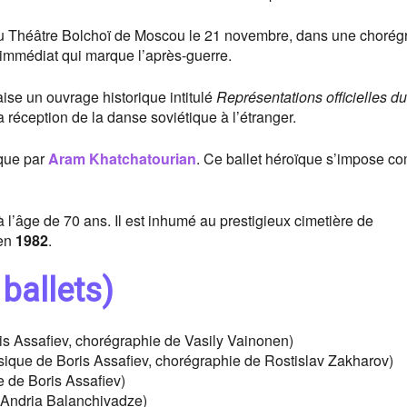
u Théâtre Bolchoï de Moscou le 21 novembre, dans une chorég
 immédiat qui marque l’après-guerre.
ise un ouvrage historique intitulé
Représentations officielles du
a réception de la danse soviétique à l’étranger.
ique par
Aram Khatchatourian
. Ce ballet héroïque s’impose 
 à l’âge de 70 ans. Il est inhumé au prestigieux cimetière de
 en
1982
.
 ballets)
s Assafiev, chorégraphie de Vasily Vainonen)
ique de Boris Assafiev, chorégraphie de Rostislav Zakharov)
 de Boris Assafiev)
Andria Balanchivadze)