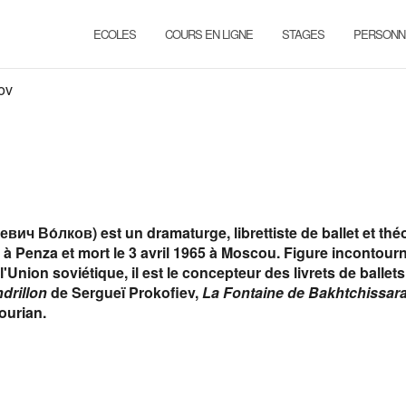
ECOLES
COURS EN LIGNE
STAGES
PERSONN
ov
вич Во́лков) est un dramaturge, librettiste de ballet et thé
 à Penza et mort le 3 avril 1965 à Moscou. Figure incontour
Union soviétique, il est le concepteur des livrets de ballets
drillon
de Sergueï Prokofiev,
La Fontaine de Bakhtchissara
ourian.