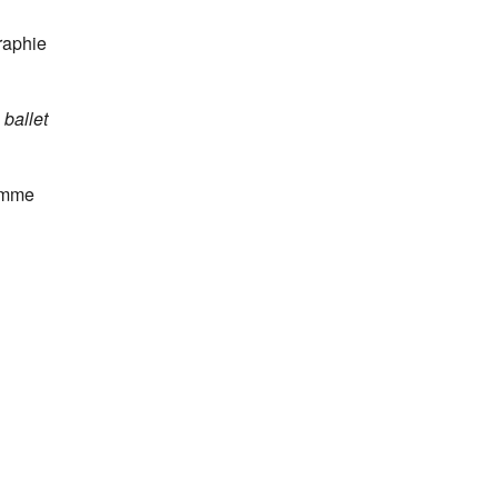
raphie
 ballet
comme