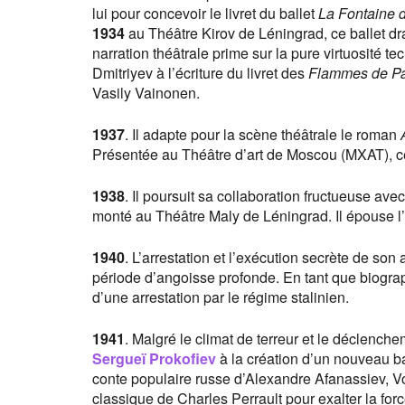
lui pour concevoir le livret du ballet
La Fontaine 
1934
au Théâtre Kirov de Léningrad, ce ballet d
narration théâtrale prime sur la pure virtuosité 
Dmitriyev à l’écriture du livret des
Flammes de Pa
Vasily Vainonen.
1937
. Il adapte pour la scène théâtrale le roman
Présentée au Théâtre d’art de Moscou (MXAT), ce
1938
. Il poursuit sa collaboration fructueuse avec
monté au Théâtre Maly de Léningrad. Il épouse l
1940
. L’arrestation et l’exécution secrète de s
période d’angoisse profonde. En tant que biograph
d’une arrestation par le régime stalinien.
1941
. Malgré le climat de terreur et le déclench
Sergueï Prokofiev
à la création d’un nouveau ba
conte populaire russe d’Alexandre Afanassiev, Vo
classique de Charles Perrault pour exalter la force