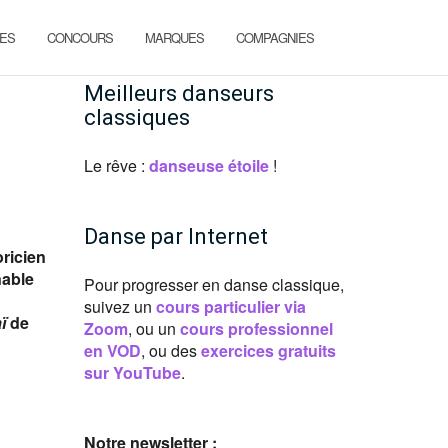
ES
CONCOURS
MARQUES
COMPAGNIES
Meilleurs danseurs
classiques
Le rêve :
danseuse étoile
!
Danse par Internet
oricien
nable
Pour progresser en danse classique,
suivez un
cours particulier via
ï
de
Zoom
, ou un
cours professionnel
en VOD
, ou des
exercices gratuits
sur YouTube
.
Notre newsletter :