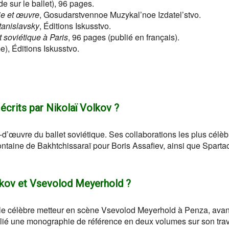
de sur le ballet), 96 pages.
ie et œuvre
, Gosudarstvennoe Muzykal’noe Izdatel’stvo.
tanislavsky
, Éditions Iskusstvo.
t soviétique à Paris
, 96 pages (publié en français).
), Éditions Iskusstvo.
 écrits par Nikolaï Volkov ?
fs-d’œuvre du ballet soviétique. Ses collaborations les plus célè
ontaine de Bakhtchissaraï pour Boris Assafiev, ainsi que Sparta
Volkov et Vsevolod Meyerhold ?
 le célèbre metteur en scène Vsevolod Meyerhold à Penza, avan
publié une monographie de référence en deux volumes sur son trav