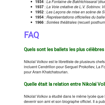
1934
:
La Fontaine de Bakhtchissaraï
(étu
1937
:
La Voie créative de L.V. Sobinov. V
1952
:
Les Leçons de mise en scène de S
1954
:
Représentations officielles du balle
1966
:
Soirées théâtrales
(recueil posthume
FAQ
Quels sont les ballets les plus célèbres
Nikolaï Volkov est le librettiste de plusieurs che
incluent Cendrillon pour Sergueï Prokofiev, La F
pour Aram Khatchatourian.
Quelle était la relation entre Nikolaï 
Nikolaï Volkov a étudié dans le même lycée que
devenir son ami et son biographe officiel. Il a 