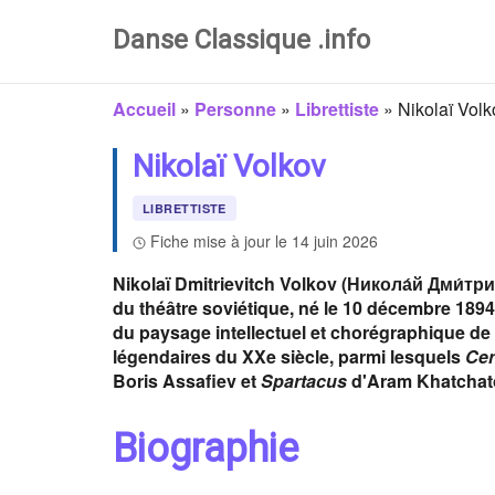
Danse Classique .info
Accueil
»
Personne
»
Librettiste
»
Nikolaï Volk
Nikolaï Volkov
LIBRETTISTE
Fiche mise à jour le 14 juin 2026
Nikolaï Dmitrievitch Volkov (Никола́й Дми́трие
du théâtre soviétique, né le 10 décembre 1894
du paysage intellectuel et chorégraphique de l'
légendaires du XXe siècle, parmi lesquels
Cen
Boris Assafiev et
Spartacus
d'Aram Khatchat
Biographie