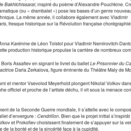
de Bakhtchissaraï
, inspiré du poème d’Alexandre Pouchkine. Cr
ramatique (ou « drambalet ») pose les bases d’un genre nouveau
technique. La même année, il collabore également avec Vladimir
ris
, fresque historique sur la Révolution française chorégraphié
Anna Karénine
de Léon Tolstoï pour Vladimir Nemirovitch-Dant
tte production historique propulse la carrière de nombreux co
 Boris Assafiev en signant le livret du ballet
Le Prisonnier du C
’actrice Daria Zerkalova, figure éminente du Théâtre Maly de M
on ami et mentor Vsevolod Meyerhold plongent Nikolaï Volkov dan
e officiel et proche de l’artiste déchu, il vit sous la menace co
ement de la Seconde Guerre mondiale, il s’attelle avec le compos
llet d’envergure :
Cendrillon
. Bien que le projet initial s’inspirât
lkov et Prokofiev choisissent finalement de s’appuyer sur la ve
 de la bonté et de la sincérité face à la cupidité.