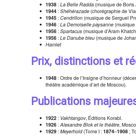
1938
:
La Belle Radda
(musique de Boris 
1944
:
Shéhérazade
(chorégraphie de Vla
1945
:
Cendrillon
(musique de Sergueï Pro
1946
:
La Demoiselle paysanne
(musique 
1956
:
Spartacus
(musique d’Aram Khatch
1956
:
Le Danube bleu
(musique de Johan
Hamlet
Prix, distinctions et
1948
: Ordre de l’Insigne d’honneur (déce
théâtre académique d’art de Moscou).
Publications majeure
1922
:
Vakhtangov
, Éditions Korabl.
1926
:
Alexandre Blok et le théâtre
, Mosco
1929
:
Meyerhold
(Tome I :
1874
–
1908
; T