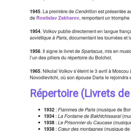
1945
. La première de
Cendrillon
est présentée a
de
Rostislav Zakharov
, remportant un triomphe
1954
. Volkov publie directement en langue frança
soviétique à Paris
, documentant les tournées et l
1956
. Il signe le livret de
Spartacus
, mis en mus
l’un des piliers du répertoire du Bolchoï.
1965
. Nikolaï Volkov s’éteint le 3 avril à Moscou
Novodievitchi, où son épouse Daria le rejoindra
Répertoire (Livrets de
1932
:
Flammes de Paris
(musique de Bori
1934
:
La Fontaine de Bakhtchissaraï
(mus
1938
:
Le Prisonnier du Caucase
(musique
1938
:
Cœur des montagnes
(musique de 