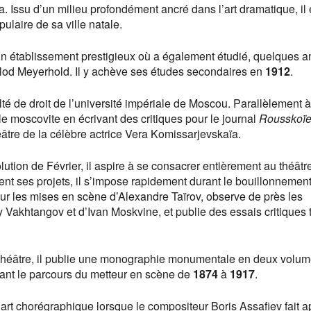
. Issu d’un milieu profondément ancré dans l’art dramatique, il 
pulaire de sa ville natale.
, un établissement prestigieux où a également étudié, quelques 
olod Meyerhold. Il y achève ses études secondaires en
1912
.
culté de droit de l’université impériale de Moscou. Parallèlement 
lle moscovite en écrivant des critiques pour le journal
Rousskoïe
héâtre de la célèbre actrice Vera Komissarjevskaïa.
lution de Février, il aspire à se consacrer entièrement au théâtr
ent ses projets, il s’impose rapidement durant le bouillonnemen
ueur les mises en scène d’Alexandre Taïrov, observe de près les
Vakhtangov et d’Ivan Moskvine, et publie des essais critiques 
du théâtre, il publie une monographie monumentale en deux volu
ant le parcours du metteur en scène de
1874
à
1917
.
l’art chorégraphique lorsque le compositeur Boris Assafiev fait a