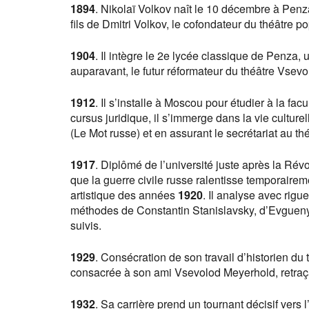
1894
. Nikolaï Volkov naît le 10 décembre à Penza
fils de Dmitri Volkov, le cofondateur du théâtre po
1904
. Il intègre le 2e lycée classique de Penza
auparavant, le futur réformateur du théâtre Vsev
1912
. Il s’installe à Moscou pour étudier à la fa
cursus juridique, il s’immerge dans la vie culture
(Le Mot russe) et en assurant le secrétariat au t
1917
. Diplômé de l’université juste après la Révo
que la guerre civile russe ralentisse temporairem
artistique des années
1920
. Il analyse avec rig
méthodes de Constantin Stanislavsky, d’Evgueny 
suivis.
1929
. Consécration de son travail d’historien 
consacrée à son ami Vsevolod Meyerhold, retraç
1932
. Sa carrière prend un tournant décisif vers 