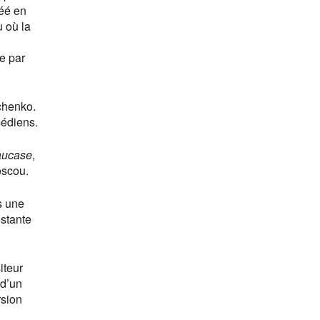
éé en
 où la
e par
chenko.
médiens.
aucase
,
oscou.
s une
nstante
iteur
 d’un
rsion