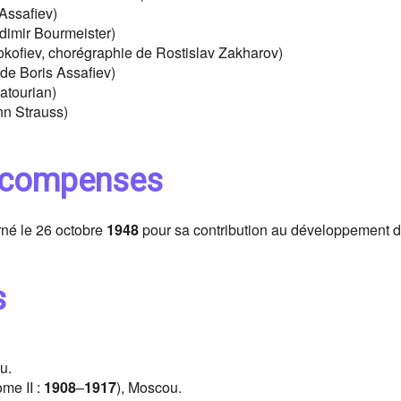
Assafiev)
dimir Bourmeister)
kofiev, chorégraphie de Rostislav Zakharov)
de Boris Assafiev)
atourian)
n Strauss)
 récompenses
rné le 26 octobre
1948
pour sa contribution au développement 
s
u.
ome II :
1908
–
1917
), Moscou.