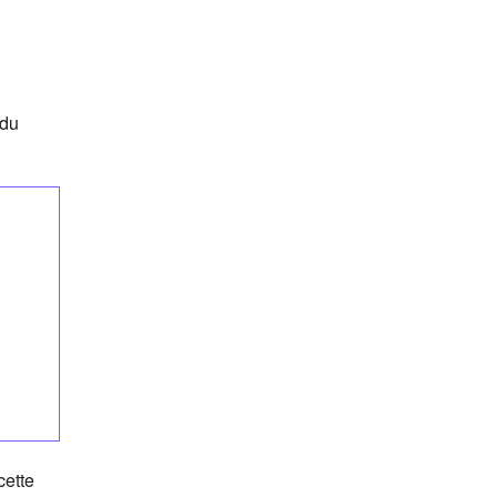
 du
cette