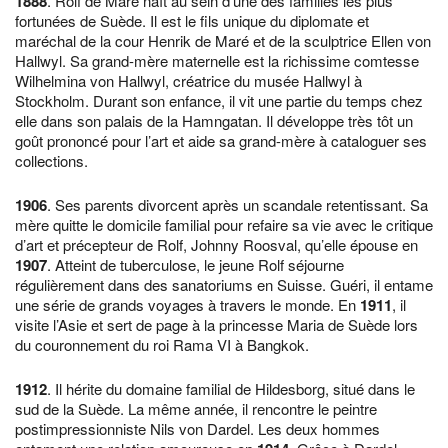
1888
. Rolf de Maré naît au sein d’une des familles les plus
fortunées de Suède. Il est le fils unique du diplomate et
maréchal de la cour Henrik de Maré et de la sculptrice Ellen von
Hallwyl. Sa grand-mère maternelle est la richissime comtesse
Wilhelmina von Hallwyl, créatrice du musée Hallwyl à
Stockholm. Durant son enfance, il vit une partie du temps chez
elle dans son palais de la Hamngatan. Il développe très tôt un
goût prononcé pour l’art et aide sa grand-mère à cataloguer ses
collections.
1906
. Ses parents divorcent après un scandale retentissant. Sa
mère quitte le domicile familial pour refaire sa vie avec le critique
d’art et précepteur de Rolf, Johnny Roosval, qu’elle épouse en
1907
. Atteint de tuberculose, le jeune Rolf séjourne
régulièrement dans des sanatoriums en Suisse. Guéri, il entame
une série de grands voyages à travers le monde. En
1911
, il
visite l’Asie et sert de page à la princesse Maria de Suède lors
du couronnement du roi Rama VI à Bangkok.
1912
. Il hérite du domaine familial de Hildesborg, situé dans le
sud de la Suède. La même année, il rencontre le peintre
postimpressionniste Nils von Dardel. Les deux hommes