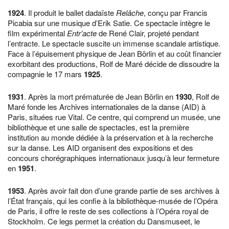
1924
. Il produit le ballet dadaïste
Relâche
, conçu par Francis
Picabia sur une musique d’Erik Satie. Ce spectacle intègre le
film expérimental
Entr’acte
de René Clair, projeté pendant
l’entracte. Le spectacle suscite un immense scandale artistique.
Face à l’épuisement physique de Jean Börlin et au coût financier
exorbitant des productions, Rolf de Maré décide de dissoudre la
compagnie le 17 mars
1925
.
1931
. Après la mort prématurée de Jean Börlin en
1930
, Rolf de
Maré fonde les Archives internationales de la danse (AID) à
Paris, situées rue Vital. Ce centre, qui comprend un musée, une
bibliothèque et une salle de spectacles, est la première
institution au monde dédiée à la préservation et à la recherche
sur la danse. Les AID organisent des expositions et des
concours chorégraphiques internationaux jusqu’à leur fermeture
en
1951
.
1953
. Après avoir fait don d’une grande partie de ses archives à
l’État français, qui les confie à la bibliothèque-musée de l’Opéra
de Paris, il offre le reste de ses collections à l’Opéra royal de
Stockholm. Ce legs permet la création du Dansmuseet, le