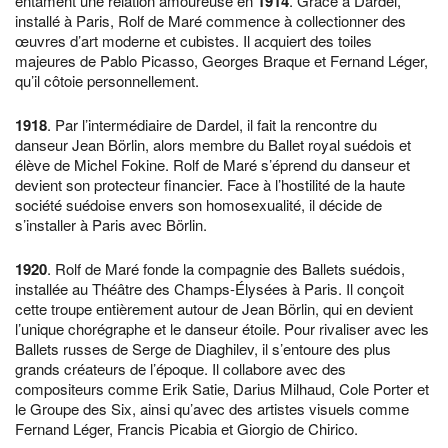
entament une relation amoureuse en
1914
. Grâce à Dardel,
installé à Paris, Rolf de Maré commence à collectionner des
œuvres d’art moderne et cubistes. Il acquiert des toiles
majeures de Pablo Picasso, Georges Braque et Fernand Léger,
qu’il côtoie personnellement.
1918
. Par l’intermédiaire de Dardel, il fait la rencontre du
danseur Jean Börlin, alors membre du Ballet royal suédois et
élève de Michel Fokine. Rolf de Maré s’éprend du danseur et
devient son protecteur financier. Face à l’hostilité de la haute
société suédoise envers son homosexualité, il décide de
s’installer à Paris avec Börlin.
1920
. Rolf de Maré fonde la compagnie des Ballets suédois,
installée au Théâtre des Champs-Élysées à Paris. Il conçoit
cette troupe entièrement autour de Jean Börlin, qui en devient
l’unique chorégraphe et le danseur étoile. Pour rivaliser avec les
Ballets russes de Serge de Diaghilev, il s’entoure des plus
grands créateurs de l’époque. Il collabore avec des
compositeurs comme Erik Satie, Darius Milhaud, Cole Porter et
le Groupe des Six, ainsi qu’avec des artistes visuels comme
Fernand Léger, Francis Picabia et Giorgio de Chirico.