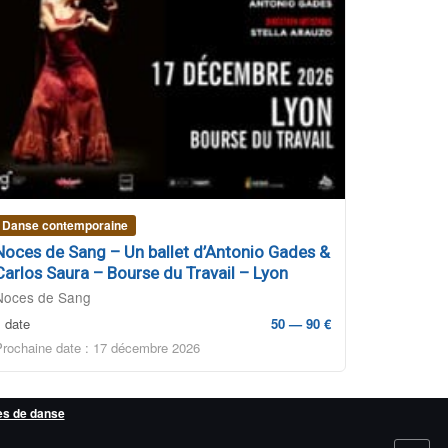
Danse contemporaine
Noces de Sang – Un ballet d’Antonio Gades &
Carlos Saura – Bourse du Travail – Lyon
Noces de Sang
1 date
50 — 90 €
Prochaine date : 17 décembre 2026
es de danse