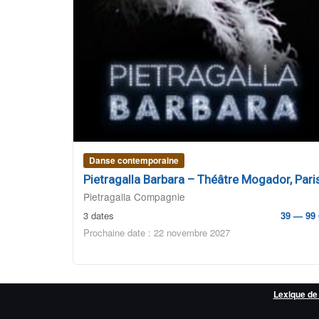
Danse contemporaine
Pietragalla Barbara – Théâtre Mogador, Pari
Pietragalla Compagnie
3 dates
39 — 99 
Prochaine date : 22 novembre 2027
Lexique de