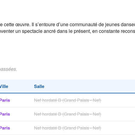
de cette œuvre. Il s’entoure d’une communauté de jeunes danse
enter un spectacle ancré dans le présent, en constante reconstr
passées.
Ville
Salle
Paris
Nef hordaté B (Grand Palais - Nef)
Paris
Nef hordaté B (Grand Palais - Nef)
Paris
Nef hordaté B (Grand Palais - Nef)