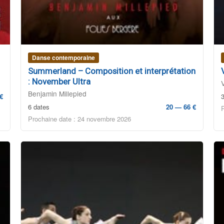
Danse contemporaine
Summerland – Composition et interprétation
: November Ultra
Benjamin Millepied
€
6 dates
20 — 66 €
Prochaine date : 24 novembre 2026