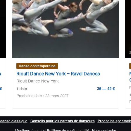
Danse contemporaine
s
Rioult Dance New York – Ravel Dances
Rioult Dance New York
€
1 date
36 — 42 €
Prochaine date : 28 mars 2027
 danse classique
-
Conseils pour les parents de danseurs
-
Prochains spectacl
Mentions légales et Politique de confidentialité
-
Nous contacter