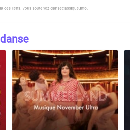
via ces liens, vous soutenez danseclassique.info.
 danse