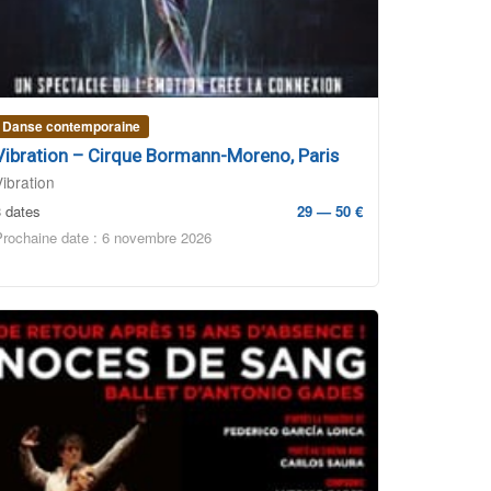
Danse contemporaine
Vibration – Cirque Bormann-Moreno, Paris
Vibration
3 dates
29 — 50 €
Prochaine date : 6 novembre 2026