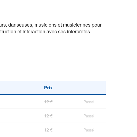
urs, danseuses, musiciens et musiciennes pour
uction et interaction avec ses interprètes.
Prix
12 €
Passé
12 €
Passé
12 €
Passé