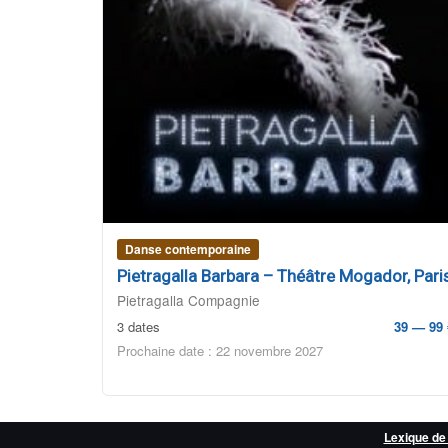
Danse contemporaine
Pietragalla Barbara – Théâtre Mogador, Pari
Pietragalla Compagnie
3 dates
39 — 99 
Prochaine date : 22 novembre 2027
Lexique de