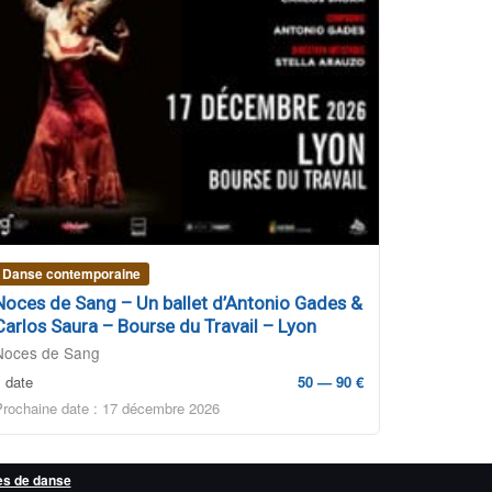
Danse contemporaine
Noces de Sang – Un ballet d’Antonio Gades &
Carlos Saura – Bourse du Travail – Lyon
Noces de Sang
1 date
50 — 90 €
Prochaine date : 17 décembre 2026
es de danse