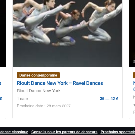
Danse contemporaine
s
Rioult Dance New York – Ravel Dances
Rioult Dance New York
€
1 date
36 — 42 €
Prochaine date : 28 mars 2027
 danse classique
-
Conseils pour les parents de danseurs
-
Prochains spectacl