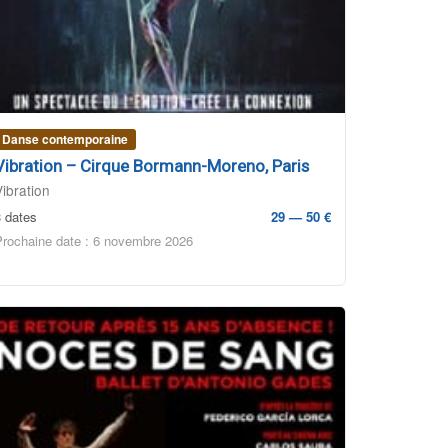
Danse contemporaine
Vibration – Cirque Bormann-Moreno, Paris
Vibration
3 dates
29 — 50 €
Prochaine date : 6 novembre 2026