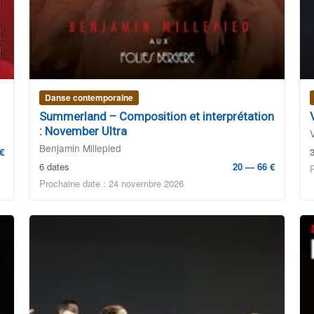
Danse contemporaine
Summerland – Composition et interprétation
: November Ultra
Benjamin Millepied
€
6 dates
20 — 66 €
Prochaine date : 24 novembre 2026