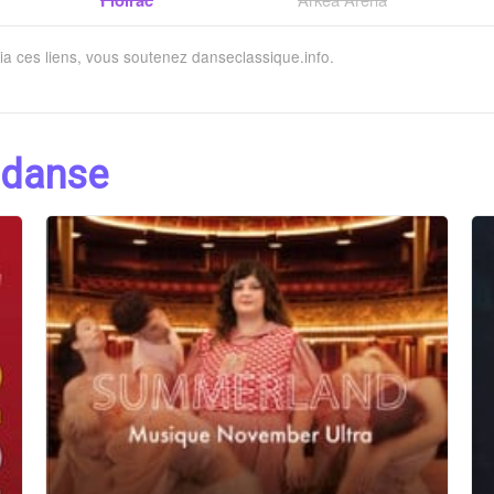
Floirac
via ces liens, vous soutenez danseclassique.info.
 danse