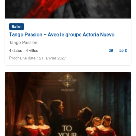
Ballet
Tango Passion – Avec le groupe Astoria Nuevo
Tango Passion
4 dates · 4 villes
39 — 55 €
Prochaine date : 21 janvier 2027