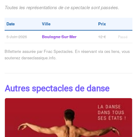
Toutes les représentations de ce spectacle sont passées.
Date
Ville
Prix
5 Juin 2026
Boulogne Sur Mer
12 €
Passé
Billetterie assurée par Fnac Spectacles. En réservant via ces liens, vous
soutenez danseclassique.info.
Autres spectacles de danse