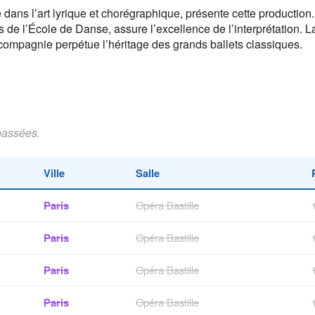
e dans l’art lyrique et chorégraphique, présente cette productio
 de l’École de Danse, assure l’excellence de l’interprétation. L
compagnie perpétue l’héritage des grands ballets classiques.
passées.
Ville
Salle
Paris
Opéra Bastille
Paris
Opéra Bastille
Paris
Opéra Bastille
Paris
Opéra Bastille