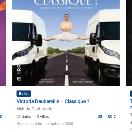
Ballet
Victoria Dauberville – Classique ?
Victoria Dauberville
€
29 dates · 10 villes
20 — 60 €
4
Prochaine date : 14 octobre 2026