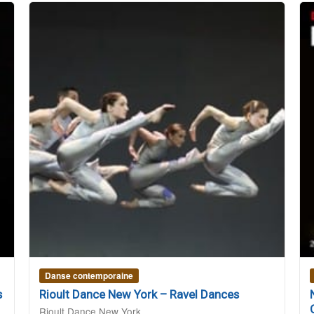
Danse contemporaine
s
Rioult Dance New York – Ravel Dances
Rioult Dance New York