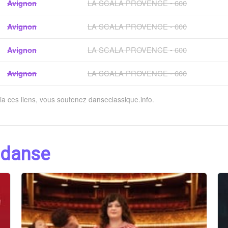
Avignon
LA SCALA PROVENCE - 600
Avignon
LA SCALA PROVENCE - 600
Avignon
LA SCALA PROVENCE - 600
Avignon
LA SCALA PROVENCE - 600
via ces liens, vous soutenez danseclassique.info.
 danse