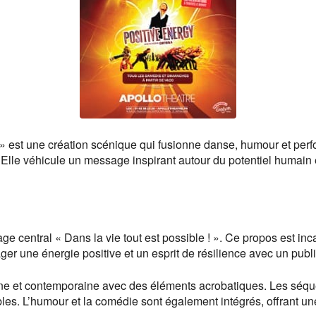
 » est une création scénique qui fusionne danse, humour et per
le véhicule un message inspirant autour du potentiel humain e
ge central « Dans la vie tout est possible ! ». Ce propos est i
ger une énergie positive et un esprit de résilience avec un publ
ine et contemporaine avec des éléments acrobatiques. Les séq
es. L’humour et la comédie sont également intégrés, offrant un