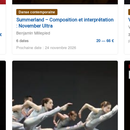
Danse contemporaine
Summerland – Composition et interprétation
: November Ultra
Benjamin Millepied
€
6 dates
20 — 66 €
Prochaine date : 24 novembre 2026