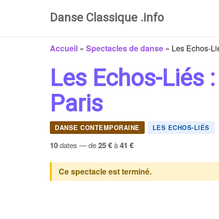
Danse Classique .info
Accueil
»
Spectacles de danse
»
Les Echos-Lié
Les Echos-Liés :
Paris
DANSE CONTEMPORAINE
LES ECHOS-LIÉS
10
dates — de
25 €
à
41 €
Ce spectacle est terminé.