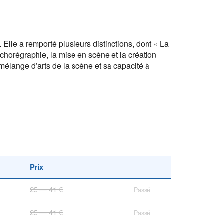
lle a remporté plusieurs distinctions, dont « La
a chorégraphie, la mise en scène et la création
mélange d’arts de la scène et sa capacité à
Prix
25 — 41 €
Passé
25 — 41 €
Passé