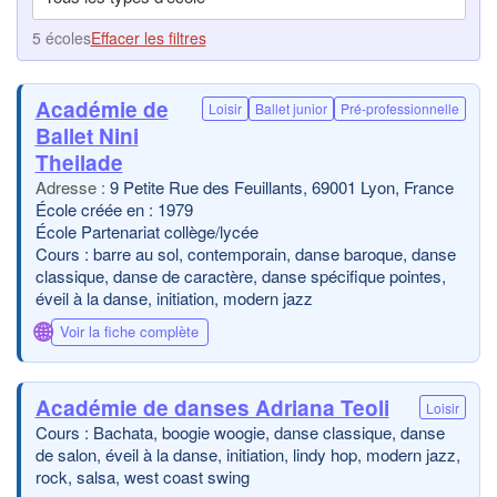
5 écoles
Effacer les filtres
Académie de
Loisir
Ballet junior
Pré-professionnelle
Ballet Nini
Theilade
9 Petite Rue des Feuillants, 69001 Lyon, France
École créée en : 1979
École Partenariat collège/lycée
Cours : barre au sol, contemporain, danse baroque, danse
classique, danse de caractère, danse spécifique pointes,
éveil à la danse, initiation, modern jazz
🌐
Voir la fiche complète
Académie de danses Adriana Teoli
Loisir
Cours : Bachata, boogie woogie, danse classique, danse
de salon, éveil à la danse, initiation, lindy hop, modern jazz,
rock, salsa, west coast swing