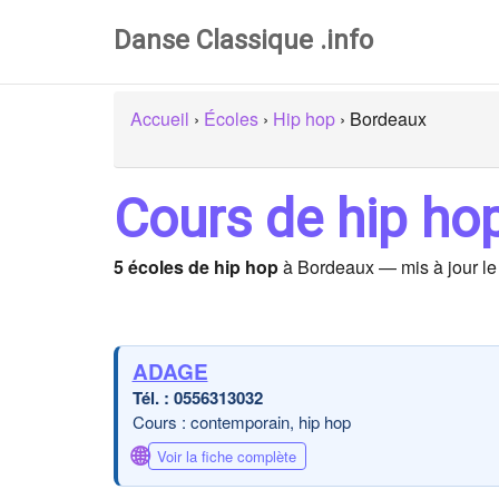
Danse Classique .info
Accueil
›
Écoles
›
Hip hop
›
Bordeaux
Cours de hip ho
5 écoles de hip hop
à Bordeaux — mis à jour l
ADAGE
0556313032
Cours : contemporain, hip hop
🌐
Voir la fiche complète