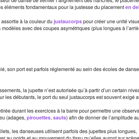
esseur de danse de vérifier l’alignement des hanches, le placeme
es éléments fondamentaux pour la justesse du placement
en de
t assortie à la couleur du
justaucorps
pour créer une unité visue
s modèles avec des coupes asymétriques (plus longues à l’arriè
cié, son port est parfois réglementé au sein des écoles de danse
ements, la jupette n’est autorisée qu’à partir d’un certain nive
r les débutants, le port du seul justaucorps est souvent exigé a
tirée durant les exercices à la barre pour permettre une observa
lieu (adages,
pirouettes
,
sauts
) afin de donner de l’amplitude a
lets, les danseuses utilisent parfois des jupettes plus longues,
uer au poids et au mouvement du tissu qu’elles auront sur scène