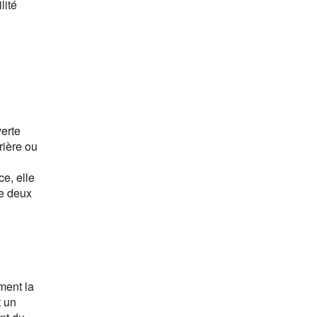
lité
verte
rière ou
e, elle
re deux
ment la
t un