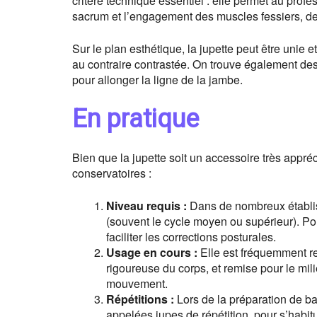
critère technique essentiel : elle permet au prof
sacrum et l’engagement des muscles fessiers, d
Sur le plan esthétique, la jupette peut être unie e
au contraire contrastée. On trouve également de
pour allonger la ligne de la jambe.
En pratique
Bien que la jupette soit un accessoire très appré
conservatoires :
Niveau requis :
Dans de nombreux établiss
(souvent le cycle moyen ou supérieur). Pou
faciliter les corrections posturales.
Usage en cours :
Elle est fréquemment re
rigoureuse du corps, et remise pour le mi
mouvement.
Répétitions :
Lors de la préparation de bal
appelées jupes de répétition, pour s’habit