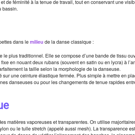
t de féminité à la tenue de travail, tout en conservant une visibi
u bassin.
pettes dans le
milieu
de la danse classique :
le le plus traditionnel. Elle se compose d’une bande de tissu ou
e fixe en nouant deux rubans (souvent en satin ou en lycra) à l’ar
arfaitement la taille selon la morphologie de la danseuse.
sur une ceinture élastique fermée. Plus simple à mettre en plac
jeunes danseuses ou pour les changements de tenue rapides ent
ue
des matières vaporeuses et transparentes. On utilise majoritaire
ylon ou le tulle stretch (appelé aussi mesh). La transparence es