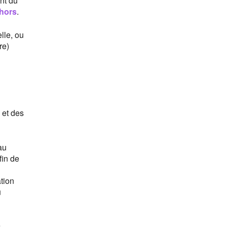
nt du
hors
.
lle, ou
re)
 et des
au
fin de
tion
u
.