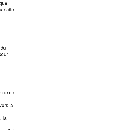
ique
arfaite
 du
our
ambe de
vers la
u la