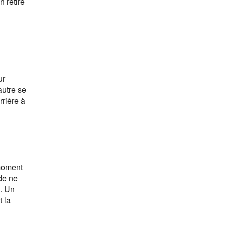
 retiré
ur
autre se
rrière à
 moment
 de ne
e. Un
 la