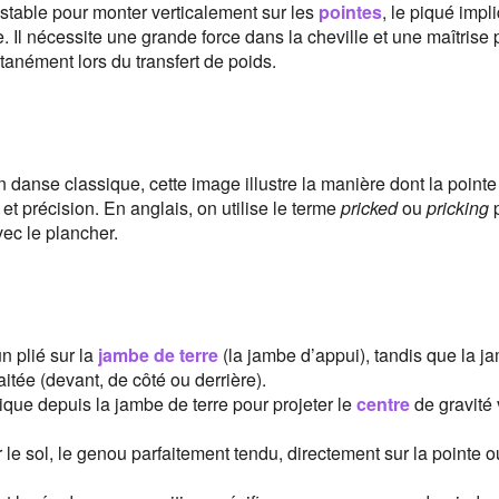
stable pour monter verticalement sur les
pointes
, le piqué impl
l nécessite une grande force dans la cheville et une maîtrise p
ntanément lors du transfert de poids.
n danse classique, cette image illustre la manière dont la pointe
 et précision. En anglais, on utilise le terme
pricked
ou
pricking
p
vec le plancher.
 plié sur la
jambe de terre
(la jambe d’appui), tandis que la j
itée (devant, de côté ou derrière).
que depuis la jambe de terre pour projeter le
centre
de gravité 
le sol, le genou parfaitement tendu, directement sur la pointe o