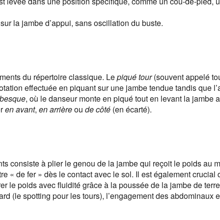
est levée dans une position spécifique, comme un cou-de-pied, un
sur la jambe d’appui, sans oscillation du buste.
ents du répertoire classique. Le
piqué tour
(souvent appelé to
e rotation effectuée en piquant sur une jambe tendue tandis que l’
abesque
, où le danseur monte en piqué tout en levant la jambe a
er
en avant
,
en arrière
ou
de côté
(en écarté).
nts consiste à plier le genou de la jambe qui reçoit le poids au
re « de fer » dès le contact avec le sol. Il est également crucial
rer le poids avec fluidité grâce à la poussée de la jambe de terr
ard (le spotting pour les tours), l’engagement des abdominaux et