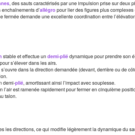
nnes
, des sauts caractérisés par une impulsion prise sur deux p
ds enchaînements d’
allégro
pour lier des figures plus complexes
e fermée demande une excellente coordination entre l’élévatio
n
stable et effectue un
demi-plié
dynamique pour prendre son é
our s’élever dans les airs.
s’ouvre dans la direction demandée (devant, derrière ou de côt
ion.
en demi-
plié
, amortissant ainsi l’impact avec souplesse.
 l’air est ramenée rapidement pour fermer en cinquième positi
au talon.
s les directions, ce qui modifie légèrement la dynamique du sau