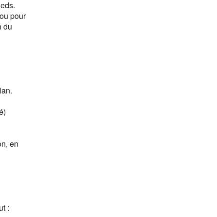
ieds.
 ou pour
n du
lan.
é)
on, en
t :