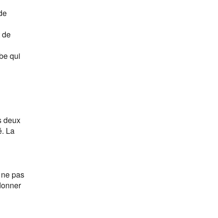
 de
t de
be qui
es deux
é. La
à ne pas
donner