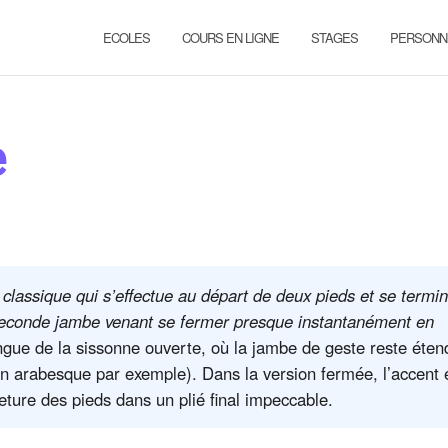
ECOLES
COURS EN LIGNE
STAGES
PERSONN
e
classique qui s’effectue au départ de deux pieds et se termi
 seconde jambe venant se fermer presque instantanément en
ue de la sissonne ouverte, où la jambe de geste reste éten
u en arabesque par exemple). Dans la version fermée, l’accent 
meture des pieds dans un plié final impeccable.