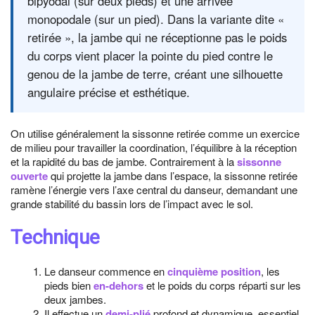
bipyodal (sur deux pieds) et une arrivée
monopodale (sur un pied). Dans la variante dite «
retirée », la jambe qui ne réceptionne pas le poids
du corps vient placer la pointe du pied contre le
genou de la jambe de terre, créant une silhouette
angulaire précise et esthétique.
On utilise généralement la sissonne retirée comme un exercice
de milieu pour travailler la coordination, l’équilibre à la réception
et la rapidité du bas de jambe. Contrairement à la
sissonne
ouverte
qui projette la jambe dans l’espace, la sissonne retirée
ramène l’énergie vers l’axe central du danseur, demandant une
grande stabilité du bassin lors de l’impact avec le sol.
Technique
Le danseur commence en
cinquième position
, les
pieds bien
en-dehors
et le poids du corps réparti sur les
deux jambes.
Il effectue un
demi-plié
profond et dynamique, essentiel