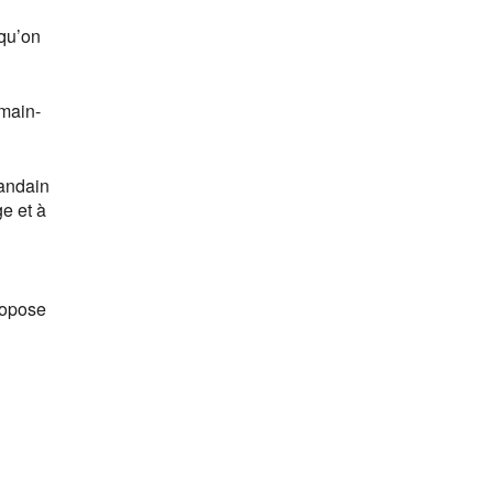
qu’on
rmain-
andain
ge et à
ropose
u