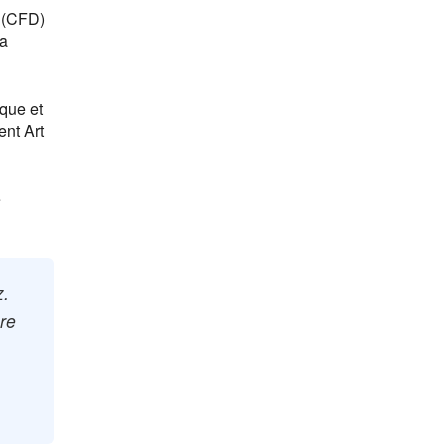
e (CFD)
la
ique et
ent Art
e
z.
gre