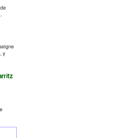
 de
.
nseigne
, y
rritz
re