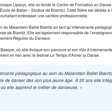
éronique Lipszyc, elle co-fonde le Centre de Formation en Dans
cole de Ballet – Studios de Biarritz). Cette filière est dédiée à 
ouhaitant embrasser une carrière professionnelle.
in du Malandain Ballet Biarritz en tant qu’intervenante pédagog
nse de Biarritz. Elle est également responsable de l’enseignem
aînement Régulier du Danseur.
 Basque, où elle évoque son parcours et son rôle d’intervenant
ment en lien avec le festival Le Temps d’Aimer la Danse.
rvenante pédagogique au sein du Malandain Ballet Biarrit
vie de danser dès son plus jeune âge. A 20 ans elle intè
 où elle apprend le métier de danseuse. »