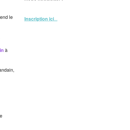
rend le
Inscription ici
...
.
in
à
andain,
de