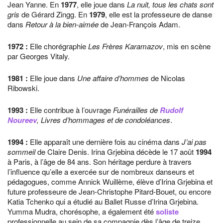
Jean Yanne. En
1977
, elle joue dans
La nuit, tous les chats sont
gris
de Gérard Zingg. En
1979
, elle est la professeure de danse
dans
Retour à la bien-aimée
de Jean-François Adam.
1972
:
Elle chorégraphie
Les Frères Karamazov
, mis en scène
par Georges Vitaly.
1981
:
Elle joue dans
Une affaire d’hommes
de Nicolas
Ribowski.
1993
:
Elle contribue à l’ouvrage
Funérailles de
Rudolf
Noureev
, Livres d’hommages et de condoléances
.
1994
:
Elle apparaît une dernière fois au cinéma dans
J’ai pas
sommeil
de Claire Denis. Irina Grjebina décède le 17 août
1994
à Paris, à l’âge de 84 ans. Son héritage perdure à travers
l’influence qu’elle a exercée sur de nombreux danseurs et
pédagogues, comme Annick Wuillème, élève d’Irina Grjebina et
future professeure de Jean-Christophe Pitard-Bouet, ou encore
Katia Tchenko qui a étudié au Ballet Russe d’Irina Grjebina.
Yumma Mudra, chorésophe, a également été
soliste
professionnelle au sein de sa compagnie dès l’âge de treize