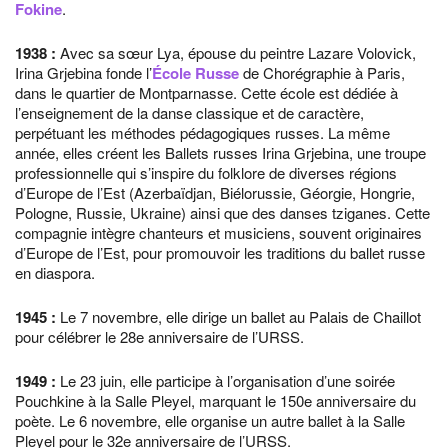
Fokine
.
1938
:
Avec sa sœur Lya, épouse du peintre Lazare Volovick,
Irina Grjebina fonde l’
École Russe
de Chorégraphie à Paris,
dans le quartier de Montparnasse. Cette école est dédiée à
l’enseignement de la danse classique et de caractère,
perpétuant les méthodes pédagogiques russes. La même
année, elles créent les Ballets russes Irina Grjebina, une troupe
professionnelle qui s’inspire du folklore de diverses régions
d’Europe de l’Est (Azerbaïdjan, Biélorussie, Géorgie, Hongrie,
Pologne, Russie, Ukraine) ainsi que des danses tziganes. Cette
compagnie intègre chanteurs et musiciens, souvent originaires
d’Europe de l’Est, pour promouvoir les traditions du ballet russe
en diaspora.
1945
:
Le 7 novembre, elle dirige un ballet au Palais de Chaillot
pour célébrer le 28e anniversaire de l’URSS.
1949
:
Le 23 juin, elle participe à l’organisation d’une soirée
Pouchkine à la Salle Pleyel, marquant le 150e anniversaire du
poète. Le 6 novembre, elle organise un autre ballet à la Salle
Pleyel pour le 32e anniversaire de l’URSS.