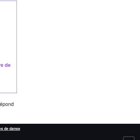
re de
répond
es de danse