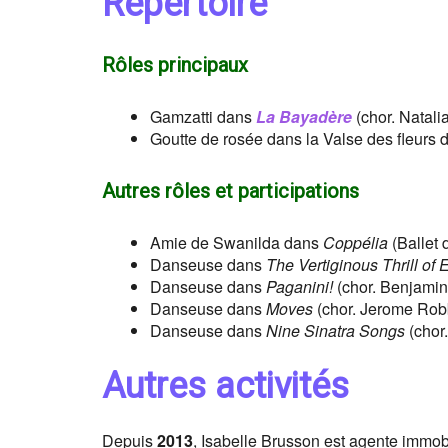
Répertoire
Rôles principaux
Gamzatti dans
La Bayadère
(chor. Natali
Goutte de rosée dans la Valse des fleurs 
Autres rôles et participations
Amie de Swanilda dans
Coppélia
(Ballet 
Danseuse dans
The Vertiginous Thrill of 
Danseuse dans
Paganini!
(chor. Benjamin 
Danseuse dans
Moves
(chor. Jerome Robb
Danseuse dans
Nine Sinatra Songs
(chor.
Autres activités
Depuis
2013
, Isabelle Brusson est agente immobi