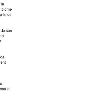
 la
diplôme
onie de
s de son
 en
a
 de
gent
ne
enariat