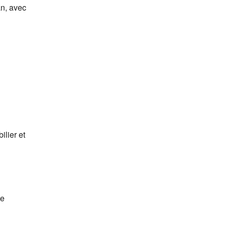
an, avec
ilier et
le