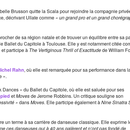
elle Brusson quitte la Scala pour rejoindre la compagnie privé
ence, décrivant Ullate comme
« un grand pro et un grand chorégr
procher de sa région natale et de trouver un équilibre entre sa p
e le Ballet du Capitole à Toulouse. Elle y est notamment citée c
 et participe à
The Vertiginous Thrill of Exactitude
de William Fo
ichel Rahn
, où elle est remarquée pour sa performance dans l
e ».
Dances » du Ballet du Capitole, où elle est saluée pour ses
epied
et
Moves
de Jerome Robbins. Un critique souligne son
ssivité »
dans
Moves
. Elle participe également à
Nine Sinatra
re un terme à sa carrière de danseuse classique. Elle exprime l
mme ces danseuses qui à 40 ans galèrent et n’ont pas fondé de