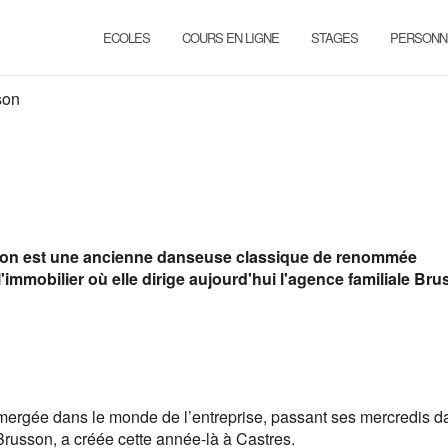
ECOLES
COURS EN LIGNE
STAGES
PERSONN
son
russon est une ancienne danseuse classique de renommée
'immobilier où elle dirige aujourd'hui l'agence familiale Br
mergée dans le monde de l’entreprise, passant ses mercredis d
russon, a créée cette année-là à Castres.