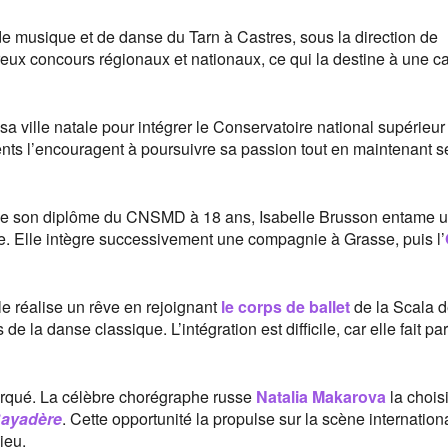
de musique et de danse du Tarn à Castres, sous la direction de
x concours régionaux et nationaux, ce qui la destine à une ca
sa ville natale pour intégrer le Conservatoire national supérieur
ts l’encouragent à poursuivre sa passion tout en maintenant s
t de son diplôme du CNSMD à 18 ans, Isabelle Brusson entame 
nce. Elle intègre successivement une compagnie à Grasse, puis l’
e réalise un rêve en rejoignant
le corps de ballet
de la Scala 
de la danse classique. L’intégration est difficile, car elle fait pa
marqué. La célèbre chorégraphe russe
Natalia Makarova
la choisi
Bayadère
. Cette opportunité la propulse sur la scène internation
ieu.