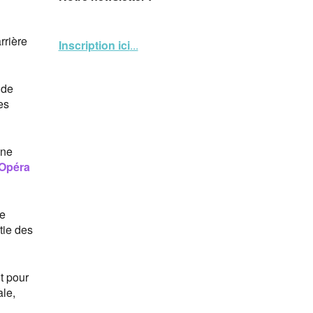
rrière
Inscription ici
...
 de
es
une
Opéra
de
rtie des
t pour
ale,