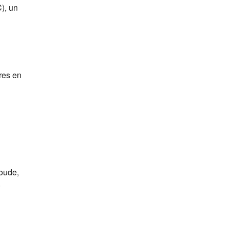
), un
res en
oude,
.