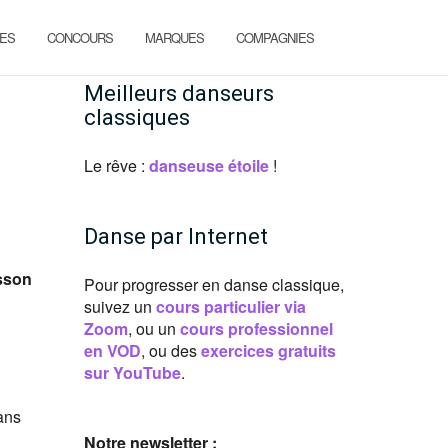
ES
CONCOURS
MARQUES
COMPAGNIES
Meilleurs danseurs
classiques
Le rêve :
danseuse étoile
!
Danse par Internet
usson
Pour progresser en danse classique,
suivez un
cours particulier via
Zoom
, ou un
cours professionnel
en VOD
, ou des
exercices gratuits
sur YouTube
.
ans
Notre newsletter :