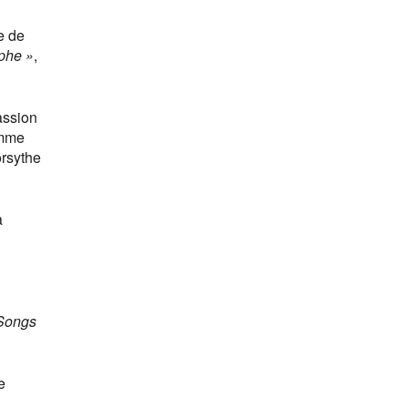
e de
aphe »
,
assion
omme
rsythe
a
 Songs
e