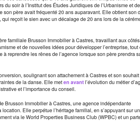
s du soir à l’Institut des Études Juridiques de l’Urbanisme et de
 son père avait fréquenté 20 ans auparavant. Elle obtient son 
qui reçoit le sien avec un décalage de 20 ans lors de la cérém
ère familiale Brusson Immobilier à Castres, travaillant aux côté
misme et de nouvelles idées pour développer l’entreprise, tout
ée à reprendre les rênes de l’agence lorsque son père prendra s
econversion, soulignant son attachement à Castres et son souhait
raintes de la danse. Elle met
en avant
l’évolution du métier d’a
trative et l’importance du conseil.
te de Brusson Immobilier à Castres, une agence indépendante
a location. Elle perpétue l’héritage familial, en s’appuyant sur u
amment via le World Properties Business Club (WPBC) et un part