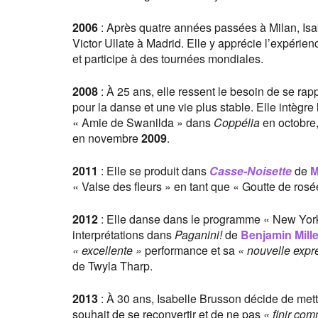
2006
: Après quatre années passées à Milan, Isab
Victor Ullate à Madrid. Elle y apprécie l’expéri
et participe à des tournées mondiales.
2008
: À 25 ans, elle ressent le besoin de se rap
pour la danse et une vie plus stable. Elle intègr
« Amie de Swanilda » dans
Coppélia
en octobre,
en novembre
2009
.
2011
: Elle se produit dans
Casse-Noisette
de
M
« Valse des fleurs » en tant que « Goutte de rosé
2012
: Elle danse dans le programme « New York 
interprétations dans
Paganini!
de
Benjamin Mill
« excellente »
performance et sa
« nouvelle expre
de Twyla Tharp.
2013
: À 30 ans, Isabelle Brusson décide de mett
souhait de se reconvertir et de ne pas
« finir co