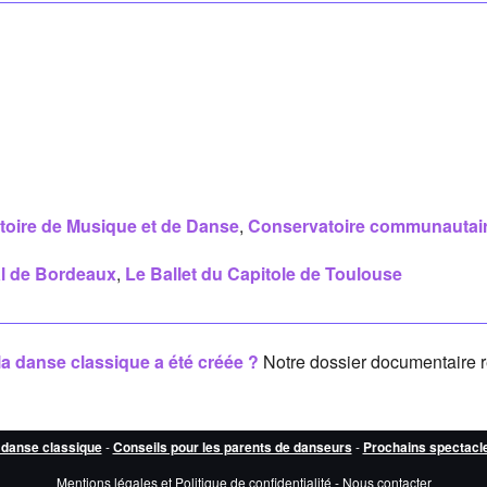
oire de Musique et de Danse
,
Conservatoire communautai
l de Bordeaux
,
Le Ballet du Capitole de Toulouse
la danse classique a été créée ?
Notre dossier documentaire 
 danse classique
-
Conseils pour les parents de danseurs
-
Prochains spectacl
Mentions légales et Politique de confidentialité
-
Nous contacter