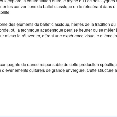
s » explore la confrontation entre le mythe du Lac des Cygnes
ner les conventions du ballet classique en le réinsérant dans u
bilité.
bine des éléments du ballet classique, hérités de la tradition
hybride, où la technique académique peut se heurter ou se mêl
our mieux le réinventer, offrant une expérience visuelle et émot
a compagnie de danse responsable de cette production spécifiqu
 d’événements culturels de grande envergure. Cette structure ass