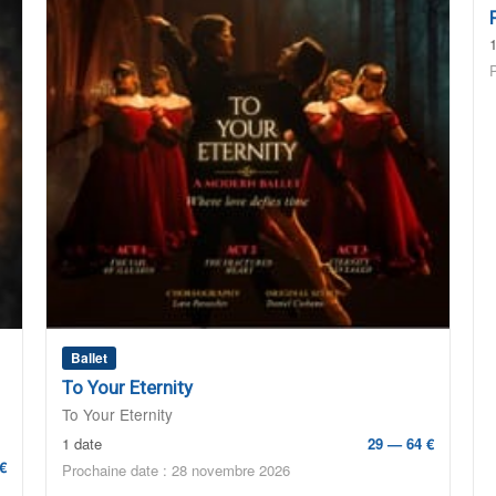
Ballet
To Your Eternity
To Your Eternity
1 date
29 — 64 €
€
Prochaine date : 28 novembre 2026