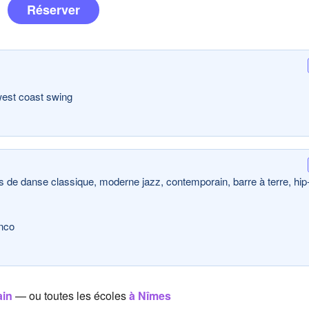
Réserver
west coast swing
rs de danse classique, moderne jazz, contemporain, barre à terre, hip
enco
ain
— ou toutes les écoles
à Nîmes