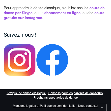
Pour apprendre la danse classique, n'oubliez pas les
cours de
danse par Skype
, ou un
abonnement en ligne
, ou des
cours
gratuits sur Instagram
.
Suivez-nous !
Lexique de danse classique
-
Conseils pour les parents de danseurs
-
Prochains spectacles de danse
Mentions légales et Politique de confidentialité
-
Nous contacter