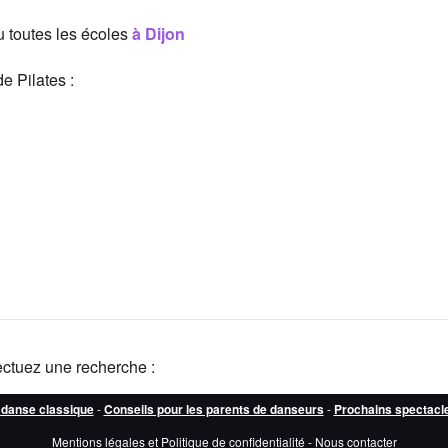
 toutes les écoles
à Dijon
e Pilates :
ectuez une recherche :
 danse classique
-
Conseils pour les parents de danseurs
-
Prochains spectacl
Mentions légales et Politique de confidentialité
-
Nous contacter