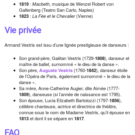
1819
:
Macbeth
, musique de Wenzel Robert von
Gallenberg (Teatro San Carlo, Naples)
1823
:
La Fée et le Chevalier
(Vienne)
Vie privée
Armand Vestris est issu d’une lignée prestigieuse de danseurs :
Son grand-père, Gaëtan Vestris (1729-
1808
), danseur et
maître de ballet, surnommé « le dieu de la danse ».
Son père,
Auguste Vestris
(1760-
1842
), danseur étoile
de l’Opéra de Paris, également surnommé « le dieu de la
danse ».
Sa mère, Anne-Catherine Augier, dite Aimée (1777-
1809
), danseuse (si l’année de naissance est 1795).
Son épouse, Lucia Elizabeth Bartolozzi (1797-
1856
),
célèbre chanteuse, actrice et directrice de théâtre,
connue sous le nom de Madame Vestris, qu’il épouse en
1813
et dont il se sépare en
1817
.
FAQ