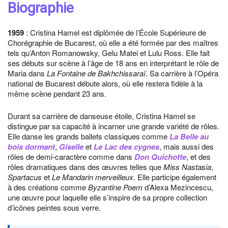
Biographie
1959
: Cristina Hamel est diplômée de l’École Supérieure de
Chorégraphie de Bucarest, où elle a été formée par des maîtres
tels qu’Anton Romanowsky, Gelu Matei et Lulu Ross. Elle fait
ses débuts sur scène à l’âge de 18 ans en interprétant le rôle de
Maria dans
La Fontaine de Bakhchissaraï
. Sa carrière à l’Opéra
national de Bucarest débute alors, où elle restera fidèle à la
même scène pendant 23 ans.
Durant sa carrière de danseuse étoile, Cristina Hamel se
distingue par sa capacité à incarner une grande variété de rôles.
Elle danse les grands ballets classiques comme
La Belle au
bois dormant
,
Giselle
et
Le Lac des cygnes
, mais aussi des
rôles de demi-caractère comme dans
Don Quichotte
, et des
rôles dramatiques dans des œuvres telles que
Miss Nastasia
,
Spartacus
et
Le Mandarin merveilleux
. Elle participe également
à des créations comme
Byzantine Poem
d’Alexa Mezincescu,
une œuvre pour laquelle elle s’inspire de sa propre collection
d’icônes peintes sous verre.