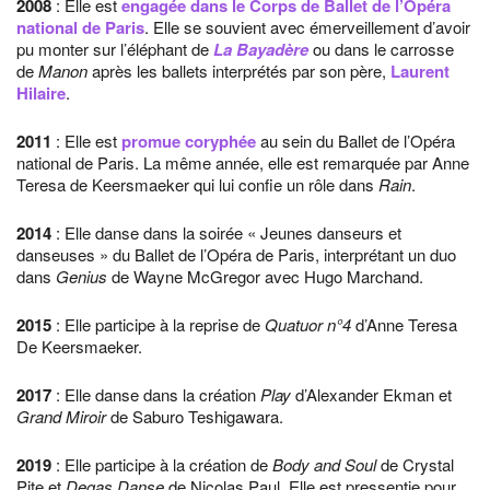
2008
: Elle est
engagée dans le Corps de Ballet de l’Opéra
national de Paris
. Elle se souvient avec émerveillement d’avoir
pu monter sur l’éléphant de
La Bayadère
ou dans le carrosse
de
Manon
après les ballets interprétés par son père,
Laurent
Hilaire
.
2011
: Elle est
promue coryphée
au sein du Ballet de l’Opéra
national de Paris. La même année, elle est remarquée par Anne
Teresa de Keersmaeker qui lui confie un rôle dans
Rain
.
2014
: Elle danse dans la soirée « Jeunes danseurs et
danseuses » du Ballet de l’Opéra de Paris, interprétant un duo
dans
Genius
de Wayne McGregor avec Hugo Marchand.
2015
: Elle participe à la reprise de
Quatuor n°4
d’Anne Teresa
De Keersmaeker.
2017
: Elle danse dans la création
Play
d’Alexander Ekman et
Grand Miroir
de Saburo Teshigawara.
2019
: Elle participe à la création de
Body and Soul
de Crystal
Pite et
Degas Danse
de Nicolas Paul. Elle est pressentie pour