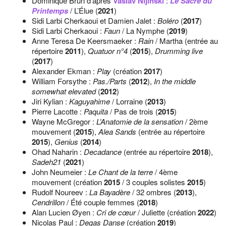
Dominique Brun d’après
Vaslav Nijinski
:
Le Sacre du
Printemps
/ L’Élue (
2021
)
Sidi Larbi Cherkaoui et Damien Jalet :
Boléro
(
2017
)
Sidi Larbi Cherkaoui :
Faun
/ La Nymphe (
2019
)
Anne Teresa De Keersmaeker :
Rain
/ Martha (entrée au
répertoire
2011
),
Quatuor n°4
(
2015
),
Drumming live
(
2017
)
Alexander Ekman :
Play
(création
2017
)
William Forsythe :
Pas./Parts
(
2012
),
In the middle
somewhat elevated
(
2012
)
Jiri Kylian :
Kaguyahime
/ Lorraine (
2013
)
Pierre Lacotte :
Paquita
/ Pas de trois (
2015
)
Wayne McGregor :
L’Anatomie de la sensation
/ 2ème
mouvement (
2015
),
Alea Sands
(entrée au répertoire
2015
),
Genius
(
2014
)
Ohad Naharin :
Decadance
(entrée au répertoire
2018
),
Sadeh21
(
2021
)
John Neumeier :
Le Chant de la terre
/ 4ème
mouvement (création
2015
/ 3 couples solistes
2015
)
Rudolf Noureev :
La Bayadère
/ 32 ombres (
2013
),
Cendrillon
/ Été couple femmes (
2018
)
Alan Lucien Øyen :
Cri de cœur
/ Juliette (création
2022
)
Nicolas Paul :
Degas Danse
(création
2019
)