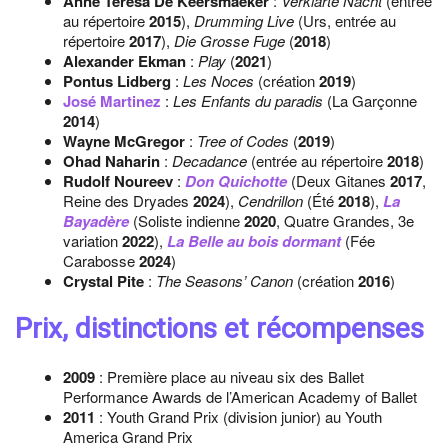
Anne Teresa De Keersmaeker
:
Verklärte Nacht
(entrée
au répertoire
2015
),
Drumming Live
(Urs, entrée au
répertoire
2017
),
Die Grosse Fuge
(
2018
)
Alexander Ekman
:
Play
(
2021
)
Pontus Lidberg
:
Les Noces
(création
2019
)
José Martinez
:
Les Enfants du paradis
(La Garçonne
2014
)
Wayne McGregor
:
Tree of Codes
(
2019
)
Ohad Naharin
:
Decadance
(entrée au répertoire
2018
)
Rudolf Noureev
:
Don Quichotte
(Deux Gitanes
2017
,
Reine des Dryades
2024
),
Cendrillon
(Été
2018
),
La
Bayadère
(Soliste indienne
2020
, Quatre Grandes, 3e
variation
2022
),
La Belle au bois dormant
(Fée
Carabosse
2024
)
Crystal Pite
:
The Seasons’ Canon
(création
2016
)
Prix, distinctions et récompenses
2009
: Première place au niveau six des Ballet
Performance Awards de l’American Academy of Ballet
2011
: Youth Grand Prix (division junior) au Youth
America Grand Prix