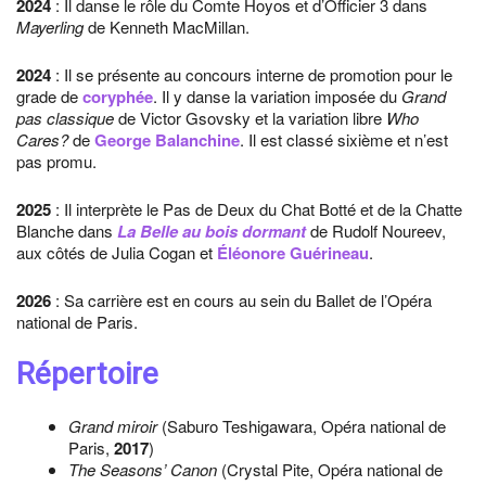
2024
: Il danse le rôle du Comte Hoyos et d’Officier 3 dans
Mayerling
de Kenneth MacMillan.
2024
: Il se présente au concours interne de promotion pour le
grade de
coryphée
. Il y danse la variation imposée du
Grand
pas classique
de Victor Gsovsky et la variation libre
Who
Cares?
de
George Balanchine
. Il est classé sixième et n’est
pas promu.
2025
: Il interprète le Pas de Deux du Chat Botté et de la Chatte
Blanche dans
La Belle au bois dormant
de Rudolf Noureev,
aux côtés de Julia Cogan et
Éléonore Guérineau
.
2026
: Sa carrière est en cours au sein du Ballet de l’Opéra
national de Paris.
Répertoire
Grand miroir
(Saburo Teshigawara, Opéra national de
Paris,
2017
)
The Seasons’ Canon
(Crystal Pite, Opéra national de