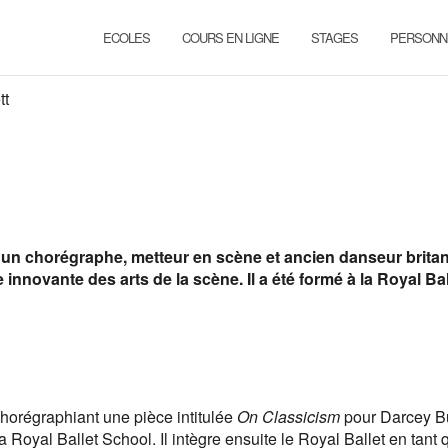
ECOLES
COURS EN LIGNE
STAGES
PERSONN
tt
 un chorégraphe, metteur en scène et ancien danseur brita
nnovante des arts de la scène. Il a été formé à la Royal Bal
 chorégraphiant une pièce intitulée
On Classicism
pour Darcey B
a Royal Ballet School. Il intègre ensuite le Royal Ballet en tant 