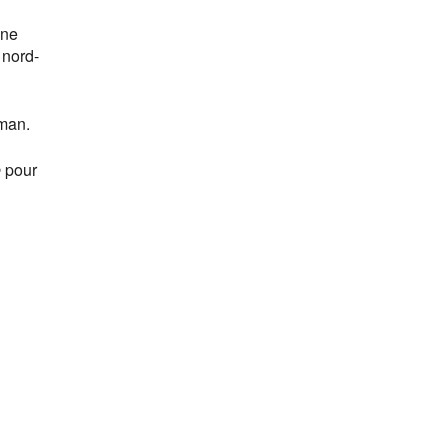
ine
 nord-
man.
e
pour