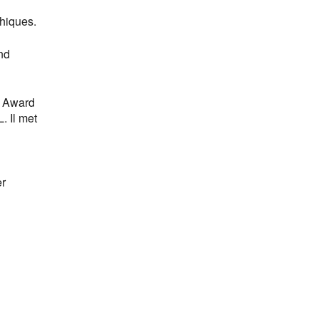
hiques.
nd
e Award
 Il met
er