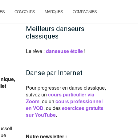
ES
CONCOURS
MARQUES
COMPAGNIES
Meilleurs danseurs
classiques
Le rêve :
danseuse étoile
!
Danse par Internet
nnique,
let
Pour progresser en danse classique,
suivez un
cours particulier via
Zoom
, ou un
cours professionnel
en VOD
, ou des
exercices gratuits
sur YouTube
.
ussell
que
Notre newsletter :