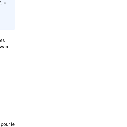
. »
res
Award
pour le