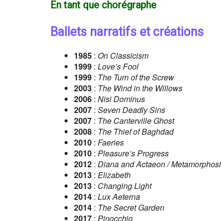
En tant que chorégraphe
Ballets narratifs et créations
1985
:
On Classicism
1999
:
Love’s Fool
1999
:
The Turn of the Screw
2003
:
The Wind in the Willows
2006
:
Nisi Dominus
2007
:
Seven Deadly Sins
2007
:
The Canterville Ghost
2008
:
The Thief of Baghdad
2010
:
Faeries
2010
:
Pleasure’s Progress
2012
:
Diana and Actaeon / Metamorphos
2013
:
Elizabeth
2013
:
Changing Light
2014
:
Lux Aeterna
2014
:
The Secret Garden
2017
:
Pinocchio