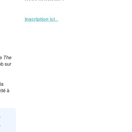
Inscription ici
...
de
The
ob sur
la
ité à
t
t