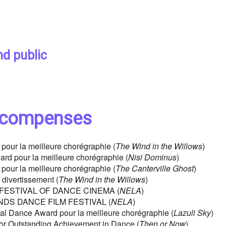
nd public
 récompenses
 pour la meilleure chorégraphie (
The Wind in the Willows
)
ard pour la meilleure chorégraphie (
Nisi Dominus
)
 pour la meilleure chorégraphie (
The Canterville Ghost
)
 divertissement (
The Wind in the Willows
)
S FESTIVAL OF DANCE CINEMA (
NELA
)
LANDS DANCE FILM FESTIVAL (
NELA
)
nal Dance Award pour la meilleure chorégraphie (
Lazuli Sky
)
or Outstanding Achievement in Dance (
Then or Now
)