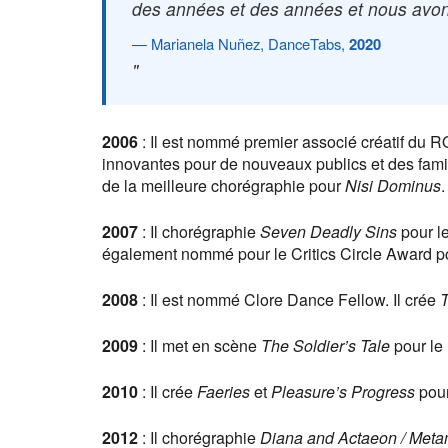
des années et des années et nous avons 
Marianela Nuñez, DanceTabs,
2020
2006
: Il est nommé premier associé créatif du
innovantes pour de nouveaux publics et des famil
de la meilleure chorégraphie pour
Nisi Dominus
.
2007
: Il chorégraphie
Seven Deadly Sins
pour le
également nommé pour le Critics Circle Award 
2008
: Il est nommé Clore Dance Fellow. Il crée
T
2009
: Il met en scène
The Soldier’s Tale
pour le
2010
: Il crée
Faeries
et
Pleasure’s Progress
pour
2012
: Il chorégraphie
Diana and Actaeon / Meta