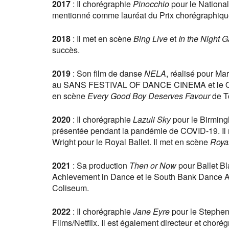
2017
: Il chorégraphie
Pinocchio
pour le National
mentionné comme lauréat du Prix chorégraphique
2018
: Il met en scène
Bing Live
et
In the Night 
succès.
2019
: Son film de danse
NELA
, réalisé pour M
au SANS FESTIVAL OF DANCE CINEMA et le Ov
en scène
Every Good Boy Deserves Favour
de T
2020
: Il chorégraphie
Lazuli Sky
pour le Birming
présentée pendant la pandémie de COVID-19. Il 
Wright pour le Royal Ballet. Il met en scène
Royal
2021
: Sa production
Then or Now
pour Ballet B
Achievement in Dance et le South Bank Dance A
Coliseum.
2022
: Il chorégraphie
Jane Eyre
pour le Stephen
Films/Netflix. Il est également directeur et chor