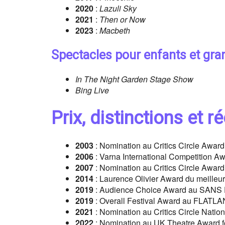
2020
:
Lazuli Sky
2021
:
Then or Now
2023
:
Macbeth
Spectacles pour enfants et gra
In The Night Garden Stage Show
Bing Live
Prix, distinctions et
2003
: Nomination au Critics Circle Award
2006
: Varna International Competition Aw
2007
: Nomination au Critics Circle Award
2014
: Laurence Olivier Award du meilleur
2019
: Audience Choice Award au SAN
2019
: Overall Festival Award au FLAT
2021
: Nomination au Critics Circle Natio
2022
: Nomination au UK Theatre Award f