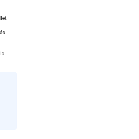
let.
rée
le