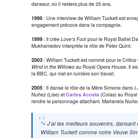
danseur, où il restera plus de 25 ans.
1990
: Une interview de William Tuckett est enreg
engagement précoce dans la compagnie.
1999
: Il crée
Love’s Fool
pour le Royal Ballet D
Mukhamedov interprète le rôle de Peter Quint.
2003
: William Tuckett est nommé pour le Critics
Wind in the Willows
au Royal Opera House. Il es
la BBC, qui met en lumière son travail.
2005
: Il danse le rôle de la Mère Simone dans
L
Nuñez (Lise) et
Carlos Acosta
(Colas) au Royal 
rendre le personnage attachant. Marianela Nuñez 
« J’ai les meilleurs souvenirs, dansant
William Tuckett comme notre Veuve S