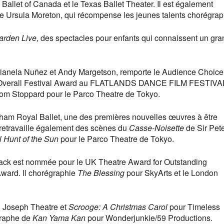
 Ballet of Canada et le Texas Ballet Theater. Il est également
 Ursula Moreton, qui récompense les jeunes talents chorégrap
Garden Live
, des spectacles pour enfants qui connaissent un gra
arianela Nuñez et Andy Margetson, remporte le Audience Choic
erall Festival Award au FLATLANDS DANCE FILM FESTIVAL.
om Stoppard pour le Parco Theatre de Tokyo.
ham Royal Ballet, une des premières nouvelles œuvres à être
retravaille également des scènes du
Casse-Noisette
de Sir Pet
 Hunt of the Sun
pour le Parco Theatre de Tokyo.
lack est nommée pour le UK Theatre Award for Outstanding
ward. Il chorégraphie
The Blessing
pour SkyArts et le London
 Joseph Theatre et
Scrooge: A Christmas Carol
pour Timeless
égraphe de
Kan Yama Kan
pour Wonderjunkie/59 Productions.