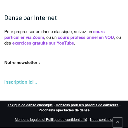
Danse par Internet
Pour progresser en danse classique, suivez un
cours
particulier via Zoom
, ou un
cours professionnel en VOD
, ou
des
exercices gratuits sur YouTube
.
Notre newsletter :
Inscription ici
...
Lexique de danse classique
-
Conseils pour les parents de danseurs
-
Prochains spectacles de danse
Mentions légales et Politique de confidentialité
-
Nous contacter