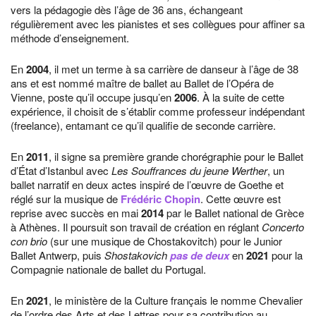
vers la pédagogie dès l’âge de 36 ans, échangeant
régulièrement avec les pianistes et ses collègues pour affiner sa
méthode d’enseignement.
En
2004
, il met un terme à sa carrière de danseur à l’âge de 38
ans et est nommé maître de ballet au Ballet de l’Opéra de
Vienne, poste qu’il occupe jusqu’en
2006
. À la suite de cette
expérience, il choisit de s’établir comme professeur indépendant
(freelance), entamant ce qu’il qualifie de seconde carrière.
En
2011
, il signe sa première grande chorégraphie pour le Ballet
d’État d’Istanbul avec
Les Souffrances du jeune Werther
, un
ballet narratif en deux actes inspiré de l’œuvre de Goethe et
réglé sur la musique de
Frédéric Chopin
. Cette œuvre est
reprise avec succès en mai
2014
par le Ballet national de Grèce
à Athènes. Il poursuit son travail de création en réglant
Concerto
con brio
(sur une musique de Chostakovitch) pour le Junior
Ballet Antwerp, puis
Shostakovich
pas de deux
en
2021
pour la
Compagnie nationale de ballet du Portugal.
En
2021
, le ministère de la Culture français le nomme Chevalier
de l’ordre des Arts et des Lettres pour sa contribution au