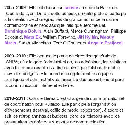
2005
–
2009
: Elle est danseuse
soliste
au sein du Ballet de
l’Opéra de Lyon. Durant cette période, elle interprète et participe
à la création de chorégraphies de grands noms de la danse
contemporaine et néoclassique, tels que Jérôme Bel,
Dominique Boivin
, Alain Buffard, Merce Cunningham, Philippe
Decouflé,
Mats Ek
, William Forsythe,
Jiří Kylián
,
Maguy
Marin
, Sarah Michelson, Tere O’Connor et
Angelin Preljocaj
.
2009
–
2010
: Elle occupe le poste de directrice générale de
l’ANPA, où elle gère l’administration, les adhésions, les relations
avec les membres et les artistes, ainsi que l’élaboration et le
suivi des budgets. Elle coordonne également les équipes
artistiques et administratives, organise des expositions et gère
la communication interne et externe.
2010
–
2011
: Coralie Bernard est chargée de communication et
de coordination pour Kult&co. Elle participe à l’organisation
d’événements (festival, défilé de mode, exposition), élabore et
suit les rétroplannings et budgets, gère les relations avec les
prestataires, et crée des supports de communication.