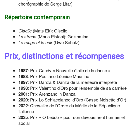
chorégraphie de Serge Lifar)
Répertoire contemporain
Giselle
(Mats Ek): Giselle
La strada
(Mario Pistoni): Gelsomina
Le rouge et le noir
(Uwe Scholz)
Prix, distinctions et récompenses
1987
: Prix Candy « Nouvelle étoile de la danse »
1988
: Prix Positano Léonide Massine
1997
: Prix Danza & Danza de la meilleure interprète
1998
: Prix Valentino d’Oro pour l’ensemble de sa carrière
2001
: Prix Arenzano in Danza
2020
: Prix Lo Schiaccianoci d’Oro (Casse-Noisette d’Or)
2022
: Chevalier de l’Ordre du Mérite de la République
italienne
2025
: Prix « O Leûdo » pour son dévouement humain et
social