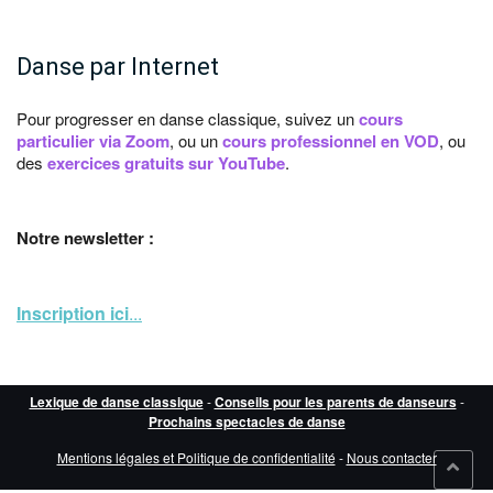
Danse par Internet
Pour progresser en danse classique, suivez un
cours
particulier via Zoom
, ou un
cours professionnel en VOD
, ou
des
exercices gratuits sur YouTube
.
Notre newsletter :
Inscription ici
...
Lexique de danse classique
-
Conseils pour les parents de danseurs
-
Prochains spectacles de danse
Mentions légales et Politique de confidentialité
-
Nous contacter