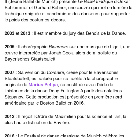
II (Jeune Ballet de Munich) présente
Le Ballet triadique
d’Oskar
Schlemmer et Gerhard Bohner, une œuvre qui met en lumière la
technique soignée et académique des danseurs pour supporter
le poids des costumes-décors.
2003
et
2013
: Il est membre du jury des Benois de la Danse.
2005
: Il chorégraphie
Ricercare
sur une musique de Ligeti, une
œuvre interprétée par Jonah Cook, alors demi-soliste du
Bayerisches Staatsballett.
2007
: Sa version du
Corsaire
, créée pour le Bayerisches
Staatsballett, est saluée pour sa fidélité à la chorégraphie
originale de
Marius Petipa
, reconstituée avec l’aide de
l’historien de la danse Doug Fullington à partir des notations
Stepanov. Cette production est présentée en première nord-
américaine par le Boston Ballet en
2016
.
2012
: Il reçoit l’Ordre de Maximilien pour la science et l’art, la
plus haute distinction de Bavière.
2016
: Le Festival de danse classique de Munich célèbre les