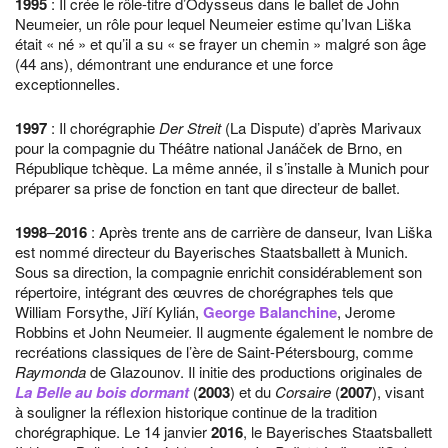
1995
: Il crée le rôle-titre d’Odysseus dans le ballet de John
Neumeier, un rôle pour lequel Neumeier estime qu’Ivan Liška
était « né » et qu’il a su « se frayer un chemin » malgré son âge
(44 ans), démontrant une endurance et une force
exceptionnelles.
1997
: Il chorégraphie
Der Streit
(La Dispute) d’après Marivaux
pour la compagnie du Théâtre national Janáček de Brno, en
République tchèque. La même année, il s’installe à Munich pour
préparer sa prise de fonction en tant que directeur de ballet.
1998
–
2016
: Après trente ans de carrière de danseur, Ivan Liška
est nommé directeur du Bayerisches Staatsballett à Munich.
Sous sa direction, la compagnie enrichit considérablement son
répertoire, intégrant des œuvres de chorégraphes tels que
William Forsythe, Jiří Kylián,
George Balanchine
, Jerome
Robbins et John Neumeier. Il augmente également le nombre de
recréations classiques de l’ère de Saint-Pétersbourg, comme
Raymonda
de Glazounov. Il initie des productions originales de
La Belle au bois dormant
(
2003
) et du
Corsaire
(
2007
), visant
à souligner la réflexion historique continue de la tradition
chorégraphique. Le 14 janvier
2016
, le Bayerisches Staatsballett