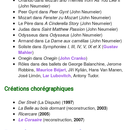
(John Neumeier)
Peer Gynt dans
Peer Gynt
(John Neumeier)
Mozart dans
Fenster zu Mozart
(John Neumeier)
Le Père dans
A Cinderella Story
(John Neumeier)
Judas dans
Saint Matthew Passion
(John Neumeier)
Odysseus dans
Odysseus
(John Neumeier)
Armand dans
La Dame aux camélias
(John Neumeier)
Soliste dans
Symphonies I, III, IV, V, IX et X
(
Gustav
Mahler
)
Onegin dans
Onegin
(
John Cranko
)
Rôles dans des ballets de George Balanchine, Jerome
Robbins,
Maurice Béjart
, Jiří Kylián, Hans Van Manen,
José Limón,
Lar Lubovitch
, Antony Tudor.
Créations chorégraphiques
Der Streit
(La Dispute) (
1997
)
La Belle au bois dormant
(reconstruction,
2003
)
Ricercare
(
2005
)
Le Corsaire
(reconstruction,
2007
)