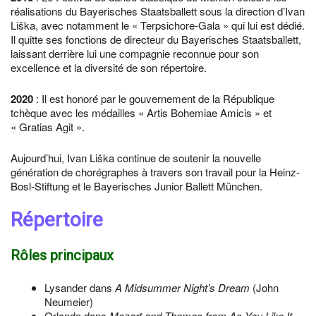
réalisations du Bayerisches Staatsballett sous la direction d’Ivan
Liška, avec notamment le « Terpsichore-Gala » qui lui est dédié.
Il quitte ses fonctions de directeur du Bayerisches Staatsballett,
laissant derrière lui une compagnie reconnue pour son
excellence et la diversité de son répertoire.
2020
: Il est honoré par le gouvernement de la République
tchèque avec les médailles « Artis Bohemiae Amicis » et
« Gratias Agit ».
Aujourd’hui, Ivan Liška continue de soutenir la nouvelle
génération de chorégraphes à travers son travail pour la Heinz-
Bosl-Stiftung et le Bayerisches Junior Ballett München.
Répertoire
Rôles principaux
Lysander dans
A Midsummer Night’s Dream
(John
Neumeier)
Orlando dans
Mozart and Themes from As You Like It