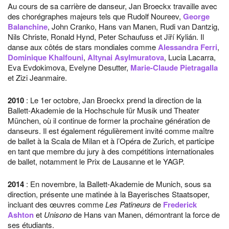
Au cours de sa carrière de danseur, Jan Broeckx travaille avec
des chorégraphes majeurs tels que Rudolf Noureev,
George
Balanchine
, John Cranko, Hans van Manen, Rudi van Dantzig,
Nils Christe, Ronald Hynd, Peter Schaufuss et Jiří Kylián. Il
danse aux côtés de stars mondiales comme
Alessandra Ferri
,
Dominique Khalfouni
,
Altynai Asylmuratova
, Lucia Lacarra,
Eva Evdokimova, Evelyne Desutter,
Marie-Claude Pietragalla
et Zizi Jeanmaire.
2010
: Le 1er octobre, Jan Broeckx prend la direction de la
Ballett-Akademie de la Hochschule für Musik und Theater
München, où il continue de former la prochaine génération de
danseurs. Il est également régulièrement invité comme maître
de ballet à la Scala de Milan et à l’Opéra de Zurich, et participe
en tant que membre du jury à des compétitions internationales
de ballet, notamment le Prix de Lausanne et le YAGP.
2014
: En novembre, la Ballett-Akademie de Munich, sous sa
direction, présente une matinée à la Bayerisches Staatsoper,
incluant des œuvres comme
Les Patineurs
de
Frederick
Ashton
et
Unisono
de Hans van Manen, démontrant la force de
ses étudiants.