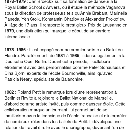
1978
–
1979
: Jan Broeckx suit sa formation de danseur à la
Royal Ballet School d’Anvers, où il étudie la méthode Vaganova
sous la direction de professeurs tels qu’Annie Brabant, Marinella
Paneda, Yen Stolk, Konstantin Chatilov et Alexander Prokofiev.
À l’âge de 17 ans, il remporte le prestigieux Prix de Lausanne en
1979
, une distinction qui marque le début de sa carrière
internationale.
1978
–
1986
: Il est engagé comme premier soliste au Ballet de
Flandre. Parallèlement, de
1981
à
1985
, il danse également à la
Deutsche Oper Berlin. Durant cette période, il collabore
étroitement avec des personnalités comme Peter Schaufuss et
Dina Björn, experts de l’école Bournonville, ainsi qu’avec
Patricia Neary, spécialiste de Balanchine.
1982
: Roland Petit le remarque lors d’une représentation à
Berlin et l’invite à rejoindre le Ballet National de Marseille,
d’abord comme artiste invité, puis comme danseur étoile. Cette
collaboration marque un tournant, lui permettant de se
familiariser avec la technique de l’école française et d’interpréter
de nombreux rôles dans les ballets de Petit. Il développe une
relation de travail étroite avec le chorégraphe, devenant l’un de