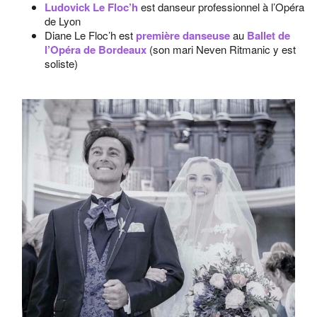
Ludovick Le Floc’h
est danseur professionnel à l’Opéra
de Lyon
Diane Le Floc’h est
première danseuse
au
Ballet de
l’Opéra de Bordeaux
(son mari Neven Ritmanic y est
soliste)