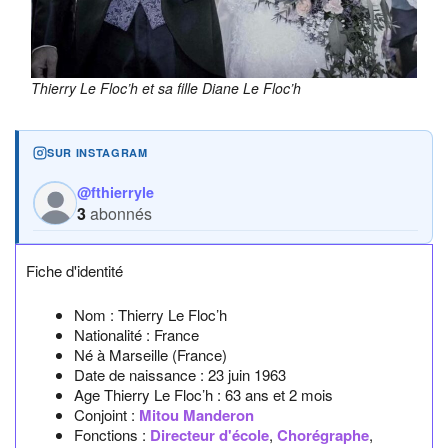
Thierry Le Floc’h et sa fille Diane Le Floc’h
SUR INSTAGRAM
@fthierryle
3
abonnés
Fiche d'identité
Nom :
Thierry Le Floc’h
Nationalité :
France
Né à
Marseille
(France)
Date de naissance :
23 juin 1963
Age Thierry Le Floc’h :
63 ans et 2 mois
Conjoint :
Mitou Manderon
Fonctions :
Directeur d'école
,
Chorégraphe
,