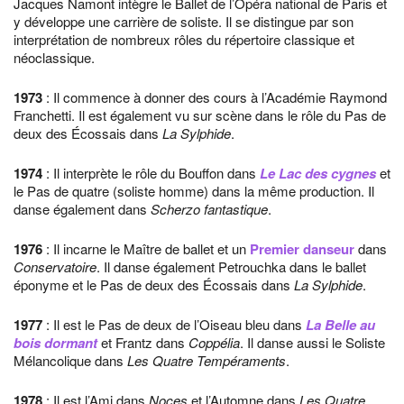
Jacques Namont intègre le Ballet de l’Opéra national de Paris et
y développe une carrière de soliste. Il se distingue par son
interprétation de nombreux rôles du répertoire classique et
néoclassique.
1973
: Il commence à donner des cours à l’Académie Raymond
Franchetti. Il est également vu sur scène dans le rôle du Pas de
deux des Écossais dans
La Sylphide
.
1974
: Il interprète le rôle du Bouffon dans
Le Lac des cygnes
et
le Pas de quatre (soliste homme) dans la même production. Il
danse également dans
Scherzo fantastique
.
1976
: Il incarne le Maître de ballet et un
Premier danseur
dans
Conservatoire
. Il danse également Petrouchka dans le ballet
éponyme et le Pas de deux des Écossais dans
La Sylphide
.
1977
: Il est le Pas de deux de l’Oiseau bleu dans
La Belle au
bois dormant
et Frantz dans
Coppélia
. Il danse aussi le Soliste
Mélancolique dans
Les Quatre Tempéraments
.
1978
: Il est l’Ami dans
Noces
et l’Automne dans
Les Quatre