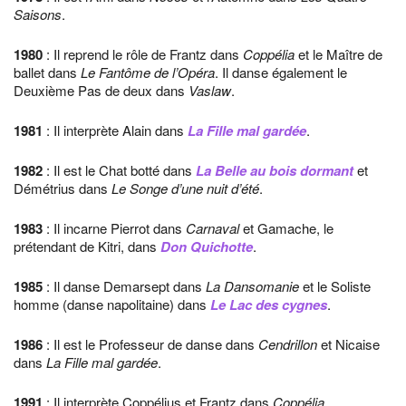
Saisons
.
1980
: Il reprend le rôle de Frantz dans
Coppélia
et le Maître de
ballet dans
Le Fantôme de l’Opéra
. Il danse également le
Deuxième Pas de deux dans
Vaslaw
.
1981
: Il interprète Alain dans
La Fille mal gardée
.
1982
: Il est le Chat botté dans
La Belle au bois dormant
et
Démétrius dans
Le Songe d’une nuit d’été
.
1983
: Il incarne Pierrot dans
Carnaval
et Gamache, le
prétendant de Kitri, dans
Don Quichotte
.
1985
: Il danse Demarsept dans
La Dansomanie
et le Soliste
homme (danse napolitaine) dans
Le Lac des cygnes
.
1986
: Il est le Professeur de danse dans
Cendrillon
et Nicaise
dans
La Fille mal gardée
.
1991
: Il interprète Coppélius et Frantz dans
Coppélia
.