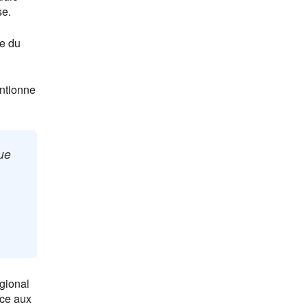
se.
le du
ntionne
que
gional
nce aux