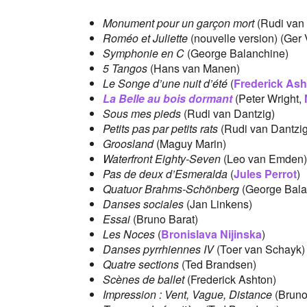
Monument pour un garçon mort
(Rudi van 
Roméo et Juliette
(nouvelle version) (Ger
Symphonie en C
(George Balanchine)
5 Tangos
(Hans van Manen)
Le Songe d’une nuit d’été
(
Frederick As
La Belle au bois dormant
(Peter Wright,
Sous mes pieds
(Rudi van Dantzig)
Petits pas par petits rats
(Rudi van Dantzig
Groosland
(Maguy Marin)
Waterfront Eighty-Seven
(Leo van Emden)
Pas de deux d’Esmeralda
(
Jules Perrot
)
Quatuor Brahms-Schönberg
(George Bala
Danses sociales
(Jan Linkens)
Essai
(Bruno Barat)
Les Noces
(
Bronislava Nijinska
)
Danses pyrrhiennes IV
(Toer van Schayk)
Quatre sections
(Ted Brandsen)
Scènes de ballet
(Frederick Ashton)
Impression : Vent, Vague, Distance
(Bruno