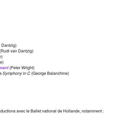
 Dantzig)
(Rudi van Dantzig)
n)
e)
rmant
(Peter Wright)
la
Symphony in C
(George Balanchine)
uctions avec le Ballet national de Hollande, notamment :