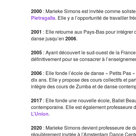
2000
: Marieke Simons est invitée comme solist
Pietragalla
. Elle y a l’opportunité de travaille
2001
: Elle retourne aux Pays-Bas pour intégrer d
danse jusqu’en
2006
.
2005
: Ayant découvert le sud-ouest de la France 
définitivement pour se consacrer à l’enseigneme
2006
: Elle fonde l’école de danse « Petits Pas »
dix ans. Elle y propose des cours collectifs et pa
intègre des cours de Zumba et de danse contem
2017
: Elle fonde une nouvelle école, Ballet Bea
contemporaine. Elle est également professeure 
L’Union
.
2020
: Marieke Simons devient professeure de d
régulièrement invitée à l’Amsterdam Dance Cente