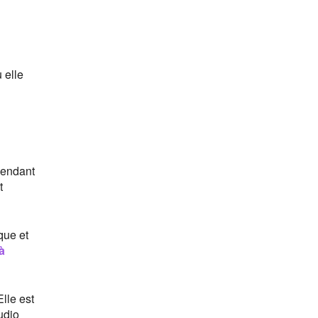
 elle
 pendant
t
que et
à
lle est
udio