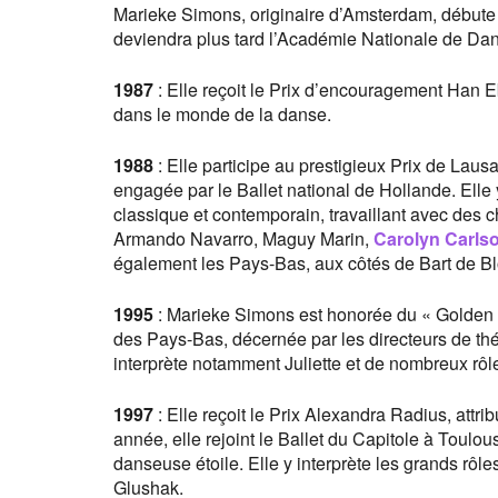
Marieke Simons, originaire d’Amsterdam, débute
deviendra plus tard l’Académie Nationale de Da
1987
: Elle reçoit le Prix d’encouragement Han 
dans le monde de la danse.
1988
: Elle participe au prestigieux Prix de Laus
engagée par le Ballet national de Hollande. Elle 
classique et contemporain, travaillant avec des
Armando Navarro, Maguy Marin,
Carolyn Carls
également les Pays-Bas, aux côtés de Bart de Bl
1995
: Marieke Simons est honorée du « Golden T
des Pays-Bas, décernée par les directeurs de thé
interprète notamment Juliette et de nombreux rô
1997
: Elle reçoit le Prix Alexandra Radius, attr
année, elle rejoint le Ballet du Capitole à Toulo
danseuse étoile. Elle y interprète les grands rôles
Glushak.