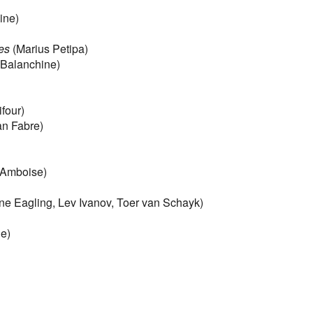
ine)
es
(Marius Petipa)
Balanchine)
four)
an Fabre)
’Amboise)
e Eagling, Lev Ivanov, Toer van Schayk)
e)