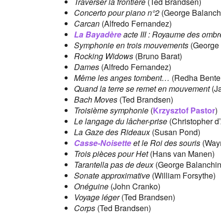
Traverser la frontière
(Ted Brandsen)
Concerto pour piano n°2
(George Balanch
Carcan
(Alfredo Fernandez)
La Bayadère
acte III : Royaume des ombr
Symphonie en trois mouvements
(George 
Rocking Widows
(Bruno Barat)
Dames
(Alfredo Fernandez)
Même les anges tombent…
(Redha Bentei
Quand la terre se remet en mouvement
(J
Bach Moves
(Ted Brandsen)
Troisième symphonie
(
Krzysztof Pastor
)
Le langage du lâcher-prise
(Christopher d
La Gaze des Rideaux
(Susan Pond)
Casse-Noisette
et le Roi des souris
(Wayn
Trois pièces pour Het
(Hans van Manen)
Tarantella pas de deux
(George Balanchin
Sonate approximative
(William Forsythe)
Onéguine
(John Cranko)
Voyage léger
(Ted Brandsen)
Corps
(Ted Brandsen)