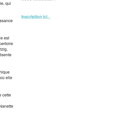
e, qui
Inscription ici
...
issance
le est
pertoire
tzig,
résente
phique
où elle
e cette
Nanette