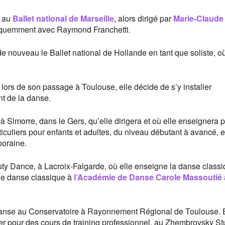
e au
Ballet national de Marseille
, alors dirigé par
Marie-Claude
r fréquemment avec Raymond Franchetti.
e nouveau le Ballet national de Hollande en tant que soliste, où
lors de son passage à Toulouse, elle décide de s’y installer
nt de la danse.
 à Simorre, dans le Gers, qu’elle dirigera et où elle enseignera
rticuliers pour enfants et adultes, du niveau débutant à avancé, e
poraine.
uty Dance, à Lacroix-Falgarde, où elle enseigne la danse classi
de danse classique à
l’Académie de Danse Carole Massoutié 
anse au Conservatoire à Rayonnement Régional de Toulouse. E
r pour des cours de training professionnel, au Zhembrovsky St