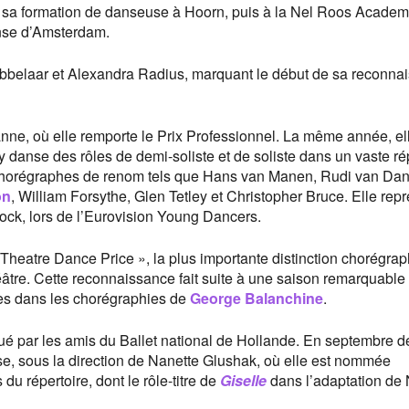
 sa formation de danseuse à Hoorn, puis à la Nel Roos Academi
nse d’Amsterdam.
Ebbelaar et Alexandra Radius, marquant le début de sa reconna
anne, où elle remporte le Prix Professionnel. La même année, el
y danse des rôles de demi-soliste et de soliste dans un vaste ré
 chorégraphes de renom tels que Hans van Manen, Rudi van Dan
on
, William Forsythe, Glen Tetley et Christopher Bruce. Elle rep
ock, lors de l’Eurovision Young Dancers.
heatre Dance Price », la plus importante distinction chorégra
âtre. Cette reconnaissance fait suite à une saison remarquable 
les dans les chorégraphies de
George Balanchine
.
ibué par les amis du Ballet national de Hollande. En septembre d
use, sous la direction de Nanette Glushak, où elle est nommée
 du répertoire, dont le rôle-titre de
Giselle
dans l’adaptation de 