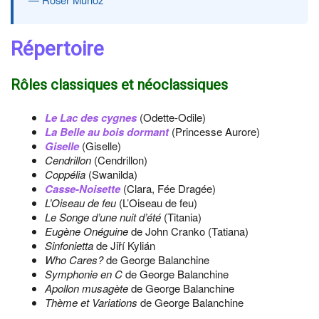
Répertoire
Rôles classiques et néoclassiques
Le Lac des cygnes
(Odette-Odile)
La Belle au bois dormant
(Princesse Aurore)
Giselle
(Giselle)
Cendrillon
(Cendrillon)
Coppélia
(Swanilda)
Casse-Noisette
(Clara, Fée Dragée)
L’Oiseau de feu
(L’Oiseau de feu)
Le Songe d’une nuit d’été
(Titania)
Eugène Onéguine
de John Cranko (Tatiana)
Sinfonietta
de Jiří Kylián
Who Cares?
de George Balanchine
Symphonie en C
de George Balanchine
Apollon musagète
de George Balanchine
Thème et Variations
de George Balanchine