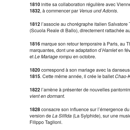
1810
initie sa collaboration régulière avec Vie
1832
, à commencer par
Venus und Adonis
.
1812
l’associe au chorégraphe italien Salvatore 
(Scuola Reale di Ballo), directement rattachée a
1816
marque son retour temporaire à Paris, au Thé
marquantes, dont une adaptation d’
Hamlet
en fév
et
Le Mariage rompu
en octobre.
1820
correspond à son mariage avec la danseus
1815
. Cette même année, il crée le ballet
Chao-
1822
l’amène à présenter de nouvelles pantomim
vient en dormant
.
1828
consacre son influence sur l’émergence du 
version de
La Silfida
(La Sylphide), sur une musiq
Filippo Taglioni.