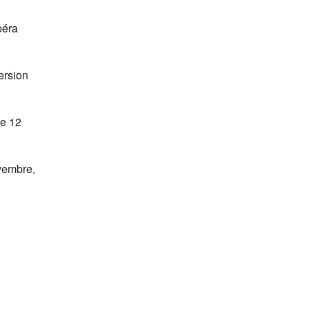
péra
ersion
le 12
ovembre,