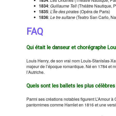
1834
:
Les Ondines
(Théâtre Nautique, Par
1834
:
Guillaume Tell
(Théâtre Nautique, P
1835
:
L’Île des pirates
(Opéra de Paris)
1836
:
Le tre sultane
(Teatro San Carlo, Na
FAQ
Qui était le danseur et chorégraphe Lou
Louis Henry, de son vrai nom Louis-Stanislas-Xavi
majeur de l’époque romantique. Né en 1784 et mort e
l’Autriche.
Quels sont les ballets les plus célèbre
Parmi ses créations notables figurent L’Amour à 
pantomimes comme Hamlet en 1816 et une versio