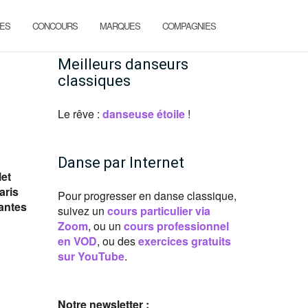
ES
CONCOURS
MARQUES
COMPAGNIES
Meilleurs danseurs
classiques
Le rêve :
danseuse étoile
!
Danse par Internet
let
aris
Pour progresser en danse classique,
uantes
suivez un
cours particulier via
Zoom
, ou un
cours professionnel
en VOD
, ou des
exercices gratuits
sur YouTube
.
Notre newsletter :