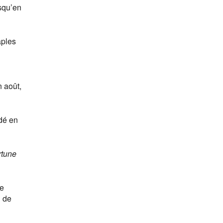
squ’en
aples
 août,
dé en
rtune
re
n de