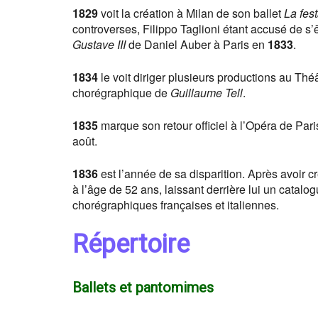
1829
voit la création à Milan de son ballet
La fes
controverses, Filippo Taglioni étant accusé de s’
Gustave III
de Daniel Auber à Paris en
1833
.
1834
le voit diriger plusieurs productions au Th
chorégraphique de
Guillaume Tell
.
1835
marque son retour officiel à l’Opéra de Par
août.
1836
est l’année de sa disparition. Après avoir c
à l’âge de 52 ans, laissant derrière lui un catalog
chorégraphiques françaises et italiennes.
Répertoire
Ballets et pantomimes