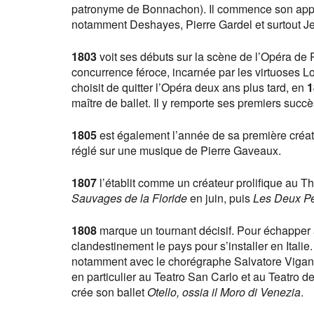
patronyme de Bonnachon). Il commence son app
notamment Deshayes, Pierre Gardel et surtout Je
1803
voit ses débuts sur la scène de l’Opéra de P
concurrence féroce, incarnée par les virtuoses Lou
choisit de quitter l’Opéra deux ans plus tard, en
1
maître de ballet. Il y remporte ses premiers succès 
1805
est également l’année de sa première créati
réglé sur une musique de Pierre Gaveaux.
1807
l’établit comme un créateur prolifique au T
Sauvages de la Floride
en juin, puis
Les Deux Pe
1808
marque un tournant décisif. Pour échapper au
clandestinement le pays pour s’installer en Italie.
notamment avec le chorégraphe Salvatore Viganò.
en particulier au Teatro San Carlo et au Teatro d
crée son ballet
Otello, ossia il Moro di Venezia
.