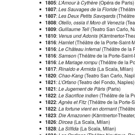
1805
:
L’Amour à Cythère
(Opéra de Paris)
1807
:
Les Sauvages de la Floride
(Théâtre
1807
:
Les Deux Petits Savoyards
(Théâtre 
1808
:
Otello, ossia il Moro di Venezia
(Tea
1809
:
Guillaume Tell
(Teatro San Carlo, N
1810
:
Venus und Adonis
(Kärntnertor-Thea
1816
:
Hamlet
(Théâtre de la Porte-Saint-M
1816
:
Le Château infernal
(Théâtre de la P
1816
:
Samson
(Théâtre de la Porte-Saint-
1816
:
Le Mariage rompu
(Théâtre de la Po
1817
:
Rinaldo e Armida
(La Scala, Milan)
1820
:
Chao-Kang
(Teatro San Carlo, Napl
1821
:
L’Orfano
(Teatro del Fondo, Naples)
1821
:
Le Jugement de Pâris
(Paris)
1822
:
Le Sacrifice indien
(Théâtre de la Po
1822
:
Agnès et Fitz
(Théâtre de la Porte-S
1822
:
La fortune vient en dormant
(Théâtre
1823
:
Die Amazonen
(Kärntnertor-Theater
1826
:
Dircea
(La Scala, Milan)
1828
:
La Silfida
(La Scala, Milan)