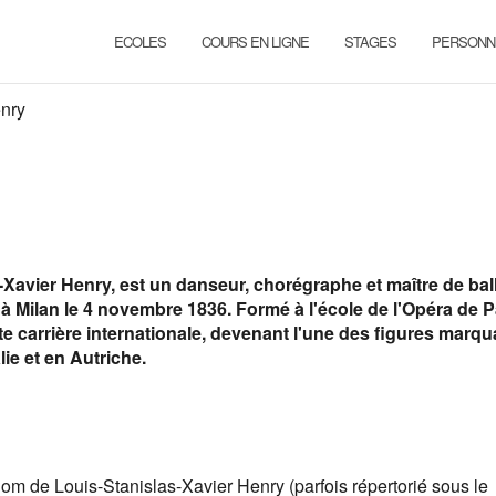
ECOLES
COURS EN LIGNE
STAGES
PERSONN
nry
Xavier Henry, est un danseur, chorégraphe et maître de bal
t à Milan le 4 novembre 1836. Formé à l'école de l'Opéra de P
te carrière internationale, devenant l'une des figures marq
lie et en Autriche.
om de Louis-Stanislas-Xavier Henry (parfois répertorié sous le