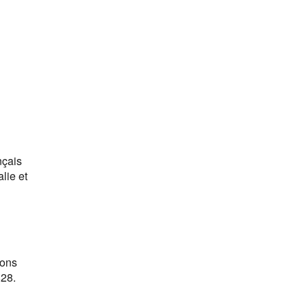
nçais
lie et
ions
828.