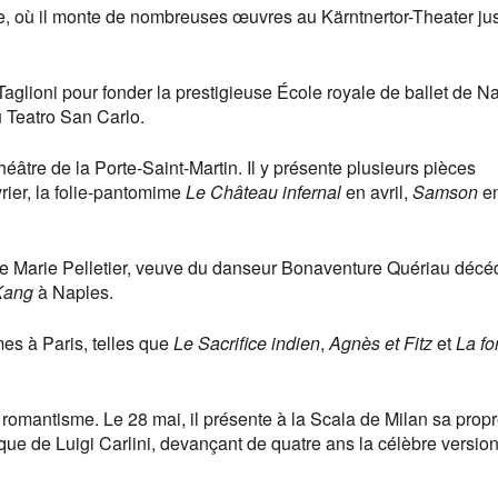
nne, où il monte de nombreuses œuvres au Kärntnertor-Theater ju
Taglioni pour fonder la prestigieuse École royale de ballet de N
u Teatro San Carlo.
âtre de la Porte-Saint-Martin. Il y présente plusieurs pièces
rier, la folie-pantomime
Le Château infernal
en avril,
Samson
en
e Marie Pelletier, veuve du danseur Bonaventure Quériau décé
Kang
à Naples.
es à Paris, telles que
Le Sacrifice indien
,
Agnès et Fitz
et
La fo
romantisme. Le 28 mai, il présente à la Scala de Milan sa prop
ue de Luigi Carlini, devançant de quatre ans la célèbre versio