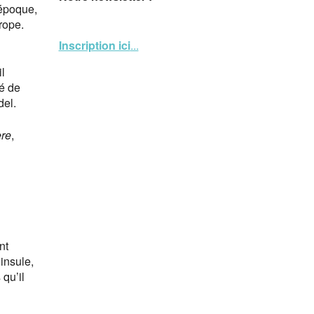
époque,
rope.
Inscription ici
...
il
té de
del.
ère
,
nt
insule,
 qu’il