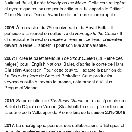
National Ballet, il crée
Melody on the Move
. Cette œuvre légère
et dynamique est saluée par la critique et lui apporte le Critics’
Circle National Dance Award de la meilleure chorégraphie.
2006
: À l’occasion du 75e anniversaire du Royal Ballet, il
participe à la recréation collective de
Homage to the Queen
. Il
chorégraphie la section dédiée à l’élément de l’eau, présentée
devant la reine Elizabeth II pour son 80e anniversaire.
2007
: Il crée le ballet féérique
The Snow Queen
(La Reine des
neiges) pour l’English National Ballet, d’après le conte de Hans
Christian Andersen. Pour cette œuvre, il adapte la partition de
La Fleur de pierre
de Sergueï Prokofiev. Cette production
voyage ensuite à travers le monde, notamment à Vilnius,
Prague et Vienne.
2015
: Sa production de
The Snow Queen
entre au répertoire du
Ballet de l’Opéra de Vienne (Staatsballett) et est présentée sur
la scène de la Volksoper de Vienne lors de la saison
2015
/
2016
.
2017
: Le chorégraphe poursuit ses collaborations artistiques et
remonte régulièrement ses œuvres phares pour des