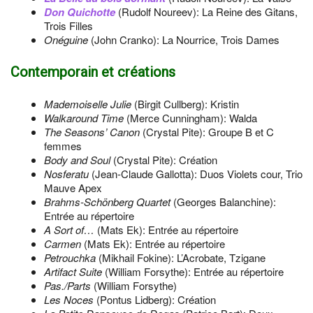
Don Quichotte
(Rudolf Noureev): La Reine des Gitans,
Trois Filles
Onéguine
(John Cranko): La Nourrice, Trois Dames
Contemporain et créations
Mademoiselle Julie
(Birgit Cullberg): Kristin
Walkaround Time
(Merce Cunningham): Walda
The Seasons’ Canon
(Crystal Pite): Groupe B et C
femmes
Body and Soul
(Crystal Pite): Création
Nosferatu
(Jean-Claude Gallotta): Duos Violets cour, Trio
Mauve Apex
Brahms-Schönberg Quartet
(Georges Balanchine):
Entrée au répertoire
A Sort of…
(Mats Ek): Entrée au répertoire
Carmen
(Mats Ek): Entrée au répertoire
Petrouchka
(Mikhail Fokine): L’Acrobate, Tzigane
Artifact Suite
(William Forsythe): Entrée au répertoire
Pas./Parts
(William Forsythe)
Les Noces
(Pontus Lidberg): Création