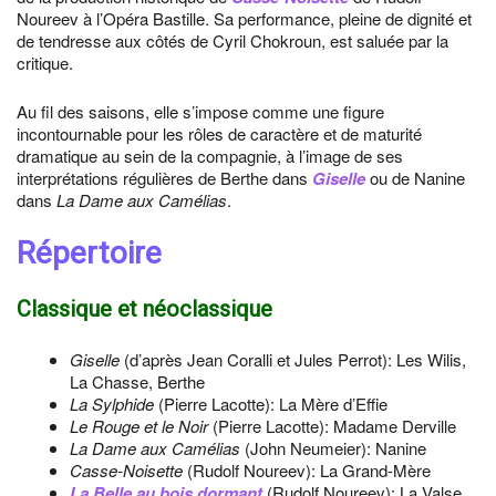
Noureev à l’Opéra Bastille. Sa performance, pleine de dignité et
de tendresse aux côtés de Cyril Chokroun, est saluée par la
critique.
Au fil des saisons, elle s’impose comme une figure
incontournable pour les rôles de caractère et de maturité
dramatique au sein de la compagnie, à l’image de ses
interprétations régulières de Berthe dans
Giselle
ou de Nanine
dans
La Dame aux Camélias
.
Répertoire
Classique et néoclassique
Giselle
(d’après Jean Coralli et Jules Perrot): Les Wilis,
La Chasse, Berthe
La Sylphide
(Pierre Lacotte): La Mère d’Effie
Le Rouge et le Noir
(Pierre Lacotte): Madame Derville
La Dame aux Camélias
(John Neumeier): Nanine
Casse-Noisette
(Rudolf Noureev): La Grand-Mère
La Belle au bois dormant
(Rudolf Noureev): La Valse