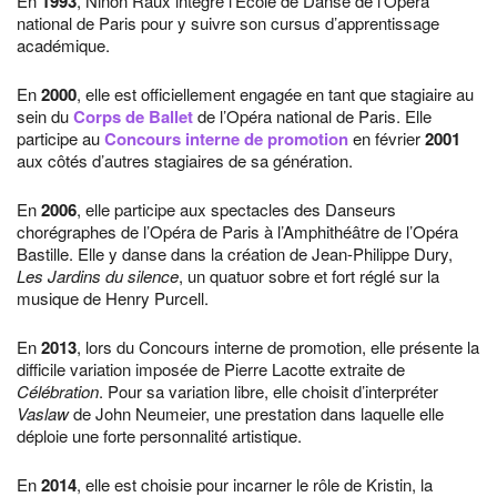
En
1993
, Ninon Raux intègre l’École de Danse de l’Opéra
national de Paris pour y suivre son cursus d’apprentissage
académique.
En
2000
, elle est officiellement engagée en tant que stagiaire au
sein du
Corps de Ballet
de l’Opéra national de Paris. Elle
participe au
Concours interne de promotion
en février
2001
aux côtés d’autres stagiaires de sa génération.
En
2006
, elle participe aux spectacles des Danseurs
chorégraphes de l’Opéra de Paris à l’Amphithéâtre de l’Opéra
Bastille. Elle y danse dans la création de Jean-Philippe Dury,
Les Jardins du silence
, un quatuor sobre et fort réglé sur la
musique de Henry Purcell.
En
2013
, lors du Concours interne de promotion, elle présente la
difficile variation imposée de Pierre Lacotte extraite de
Célébration
. Pour sa variation libre, elle choisit d’interpréter
Vaslaw
de John Neumeier, une prestation dans laquelle elle
déploie une forte personnalité artistique.
En
2014
, elle est choisie pour incarner le rôle de Kristin, la