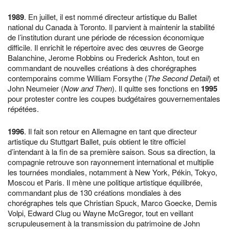
1989
. En juillet, il est nommé directeur artistique du Ballet
national du Canada à Toronto. Il parvient à maintenir la stabilité
de l’institution durant une période de récession économique
difficile. Il enrichit le répertoire avec des œuvres de George
Balanchine, Jerome Robbins ou Frederick Ashton, tout en
commandant de nouvelles créations à des chorégraphes
contemporains comme William Forsythe (
The Second Detail
) et
John Neumeier (
Now and Then
). Il quitte ses fonctions en
1995
pour protester contre les coupes budgétaires gouvernementales
répétées.
1996
. Il fait son retour en Allemagne en tant que directeur
artistique du Stuttgart Ballet, puis obtient le titre officiel
d’intendant à la fin de sa première saison. Sous sa direction, la
compagnie retrouve son rayonnement international et multiplie
les tournées mondiales, notamment à New York, Pékin, Tokyo,
Moscou et Paris. Il mène une politique artistique équilibrée,
commandant plus de 130 créations mondiales à des
chorégraphes tels que Christian Spuck, Marco Goecke, Demis
Volpi, Edward Clug ou Wayne McGregor, tout en veillant
scrupuleusement à la transmission du patrimoine de John