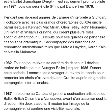
est le ballet dramatique
Onegin
. Il est rapidement promu soliste
en
1974
, puis danseur étoile (Principal Dancer) en
1978
.
Pendant ses dix-sept années de carrière d’interprète à Stuttgart,
il collabore avec les plus grands chorégraphes du XXe siècle,
parmi lesquels Kenneth MacMillan, Glen Tetley, John Neumeier,
Jiří Kylián et William Forsythe, qui créent plusieurs rôles
spécifiquement pour lui. Réputé pour ses qualités de partenaire
et son sens dramatique, il accompagne des ballerines de
renommée internationale telles que Márcia Haydée, Karen Kain
et Natalia Makarova.
1982
. Tout en poursuivant sa carrière de danseur, il devient
maître de ballet pour le Stuttgart Ballet jusqu’en
1986
. Durant
cette période, il commence à voyager à travers le monde pour
remonter les chefs-d’œuvre de John Cranko auprès de grandes
compagnies internationales.
1987
. Il retourne au Canada et prend la codirection artistique du
Ballet British Columbia à Vancouver, avant d’en assumer seul la
direction. En deux saisons, il modernise l’image de la
compagnie et lui confère une visibilité nationale.