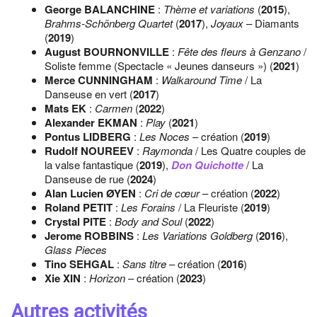
George BALANCHINE
:
Thème et variations
(
2015
),
Brahms-Schönberg Quartet
(
2017
),
Joyaux
– Diamants
(
2019
)
August BOURNONVILLE
:
Fête des fleurs à Genzano
/
Soliste femme (Spectacle « Jeunes danseurs ») (
2021
)
Merce CUNNINGHAM
:
Walkaround Time
/ La
Danseuse en vert (
2017
)
Mats EK
:
Carmen
(
2022
)
Alexander EKMAN
:
Play
(
2021
)
Pontus LIDBERG
:
Les Noces
– création (
2019
)
Rudolf NOUREEV
:
Raymonda
/ Les Quatre couples de
la valse fantastique (
2019
),
Don Quichotte
/ La
Danseuse de rue (
2024
)
Alan Lucien ØYEN
:
Cri de cœur
– création (
2022
)
Roland PETIT
:
Les Forains
/ La Fleuriste (
2019
)
Crystal PITE
:
Body and Soul
(
2022
)
Jerome ROBBINS
:
Les Variations Goldberg
(
2016
),
Glass Pieces
Tino SEHGAL
:
Sans titre
– création (
2016
)
Xie XIN
:
Horizon
– création (
2023
)
Autres activités